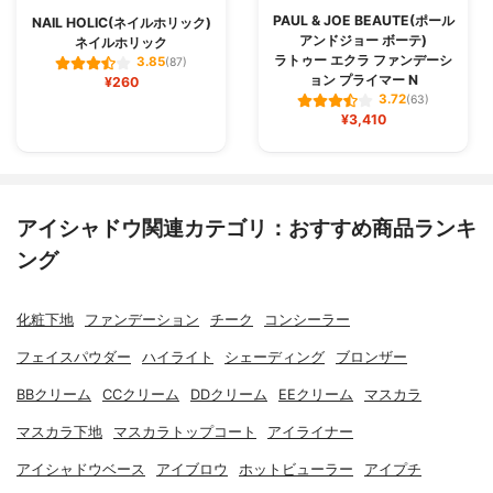
PAUL & JOE BEAUTE(ポール
NAIL HOLIC(ネイルホリック)
アンドジョー ボーテ)
ネイルホリック
ラトゥー エクラ ファンデーシ
3.85
(87)
ョン プライマー N
¥260
3.72
(63)
¥3,410
アイシャドウ関連カテゴリ：おすすめ商品ランキ
ング
化粧下地
ファンデーション
チーク
コンシーラー
フェイスパウダー
ハイライト
シェーディング
ブロンザー
BBクリーム
CCクリーム
DDクリーム
EEクリーム
マスカラ
マスカラ下地
マスカラトップコート
アイライナー
アイシャドウベース
アイブロウ
ホットビューラー
アイプチ