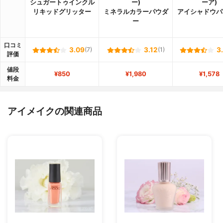
シュガートゥインクル
ー)
ーア)
リキッドグリッター
ミネラルカラーパウダ
アイシャドウパ
ー
口コミ
3.09
(7)
3.12
(1)
3
評価
値段
¥850
¥1,980
¥1,578
料金
アイメイクの関連商品