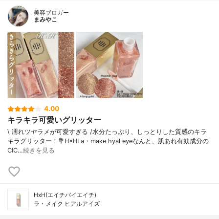
美容ブロガー
まみやこ
4.00
キラキラ可愛いグリッター
\ 濡れツヤラメが可愛すぎる /⁡水分たっぷり、しっとりした質感のキラ
キラグリッター！⁡💐H×HLa・make hyal eye⁡なんと、肌あれ有効成分の
CIC…
続きを見る
HxH(エイチバイエイチ)
ラ・メイク ヒアルアイズ