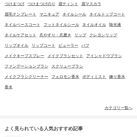
つけまつげ
つけまつげのり
眉ティント
眉マスカラ
眉毛テンプレート
マニキュア
ネイルシール
ネイルトップコート
ネイルベースコート
フットネイルシール
ネイルオイル
除光液
ネイルケアセット
爪やすり・爪磨き
リップ
クレヨンリップ
リップオイル
リップコート
ビューラー
パフ
メイクキープスプレー
メイクブラシセット
アイシャドウブラシ
ファンデーションブラシ
スクリューブラシ
メイクブラシクリーナー
フェロモン香水
ボディミスト
練り香水
香水
カテゴリ一覧へ
よく見られている人気おすすめ記事