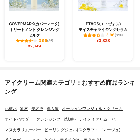
COVERMARK(カバーマーク)
ETVOS(エトヴォス)
トリートメント クレンジング
モイスチャライジングセラム
ミルク
3.96
(396)
¥3,828
3.99
(86)
¥2,749
アイクリーム関連カテゴリ：おすすめ商品ランキ
ング
化粧水
乳液
美容液
導入液
オールインワンジェル・クリーム
ナイトパウダー
クレンジング
洗顔料
アイメイクリムーバー
マスカラリムーバー
ピーリングジェル(スクラブ・ゴマージュ)