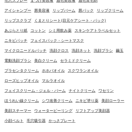
毛穴スプレー
まつげ美容液
眉毛美容液
眉毛育毛剤
アイシャンプー
唇美容液
リップバーム
唇パック
リップクリーム
リップスクラブ
くまとりシート(目元ケアシート・パック)
あぶらとり紙
コットン
シミ用飲み薬
スキンケアトラベルセット
ニキビパッチ
フェイスパック・シートマスク
マイクロニードルパッチ
洗顔クロス
洗顔ネット
洗顔ブラシ
繭玉
電動洗顔ブラシ
美白クリーム
セラミドクリーム
プラセンタクリーム
ホホバオイル
スクワランオイル
ローズヒップオイル
マルラオイル
フェイスクリーム・ジェル・バーム
ナイトクリーム
ワセリン
ほうれい線クリーム
シワ改善クリーム
ニキビ塗り薬
美顔ローラー
美顔スチーマー
ウォーターピーリング
リフトアップ美顔器
小顔ベルト
毛穴吸引器
かっさプレート