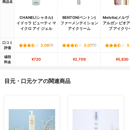
商品名
CHANEL(シャネル)
BENTON(ベントン)
Melvita(メル
イドゥラ ビューティ マ
ファーメンテイション
アルガン ビオ
イクロ アイ ジェル
アイクリーム
ブ アイクリ
口コミ
3.06
(1)
3.07
(1)
3
評価
値段
¥720
¥2,709
¥5,830
料金
目元・口元ケアの関連商品