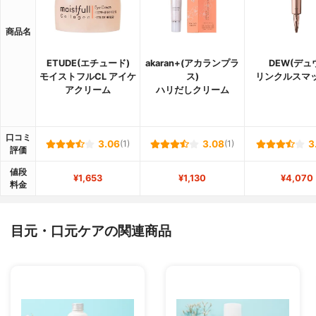
商品名
ETUDE(エチュード)
akaran+(アカランプラ
DEW(デュ
モイストフルCL アイケ
ス)
リンクルスマ
アクリーム
ハリだしクリーム
口コミ
3.06
(1)
3.08
(1)
3
評価
値段
¥1,653
¥1,130
¥4,070
料金
目元・口元ケアの関連商品