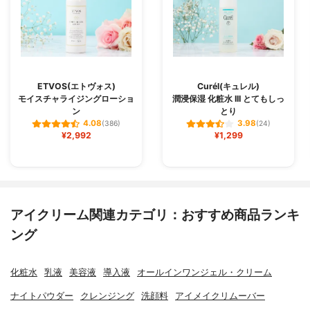
ETVOS(エトヴォス)
Curél(キュレル)
モイスチャライジングローショ
潤浸保湿 化粧水 III とてもしっ
ン
とり
4.08
3.98
(386)
(24)
¥2,992
¥1,299
アイクリーム関連カテゴリ：おすすめ商品ランキ
ング
化粧水
乳液
美容液
導入液
オールインワンジェル・クリーム
ナイトパウダー
クレンジング
洗顔料
アイメイクリムーバー