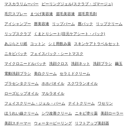
マスカラリムーバー
ピーリングジェル(スクラブ・ゴマージュ)
毛穴スプレー
まつげ美容液
眉毛美容液
眉毛育毛剤
アイシャンプー
唇美容液
リップバーム
唇パック
リップクリーム
リップスクラブ
くまとりシート(目元ケアシート・パック)
あぶらとり紙
コットン
シミ用飲み薬
スキンケアトラベルセット
ニキビパッチ
フェイスパック・シートマスク
マイクロニードルパッチ
洗顔クロス
洗顔ネット
洗顔ブラシ
繭玉
電動洗顔ブラシ
美白クリーム
セラミドクリーム
プラセンタクリーム
ホホバオイル
スクワランオイル
ローズヒップオイル
マルラオイル
フェイスクリーム・ジェル・バーム
ナイトクリーム
ワセリン
ほうれい線クリーム
シワ改善クリーム
ニキビ塗り薬
美顔ローラー
美顔スチーマー
ウォーターピーリング
リフトアップ美顔器