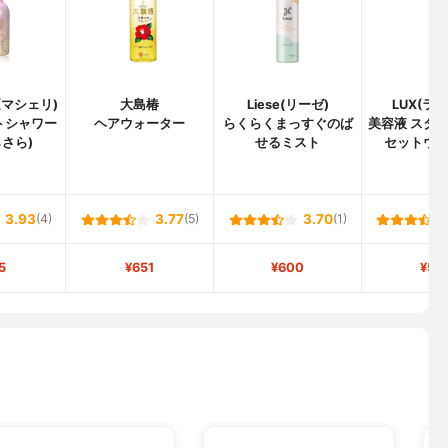
E(マシェリ)
大島椿
Liese(リーゼ)
LUX(ラ
トシャワー
ヘアウォーター
らくらくまっすぐのば
美容液 スタイ
らさら)
せるミスト
セットウ
3.93
(4)
3.77
(5)
3.70
(1)
5
¥651
¥600
¥58