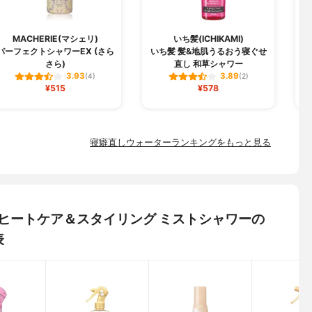
MACHERIE(マシェリ)
いち髪(ICHIKAMI)
パーフェクトシャワーEX (さら
いち髪 髪&地肌うるおう寝ぐせ
さら)
直し 和草シャワー
3.93
3.89
(4)
(2)
¥515
¥578
寝癖直しウォーターランキングをもっと見る
ル) ヒートケア＆スタイリング ミストシャワーの
表