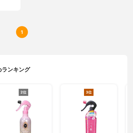
1
めランキング
2位
3位