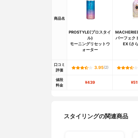
商品名
PROSTYLE(プロスタイ
MACHERI
ル)
パーフェク
モーニングリセットウ
EX (さ
ォーター
口コミ
3.95
(2)
評価
値段
¥439
¥51
料金
スタイリングの関連商品