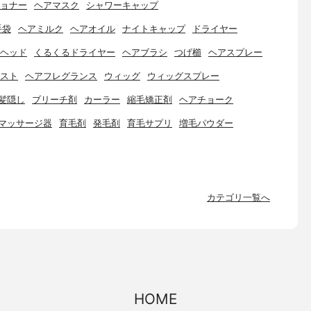
ョナー
ヘアマスク
シャワーキャップ
手袋
ヘアミルク
ヘアオイル
ナイトキャップ
ドライヤー
ヘッド
くるくるドライヤー
ヘアブラシ
つげ櫛
ヘアスプレー
スト
ヘアフレグランス
ウィッグ
ウィッグスプレー
髪隠し
ブリーチ剤
カーラー
縮毛矯正剤
ヘアチョーク
マッサージ器
育毛剤
発毛剤
育毛サプリ
増毛パウダー
カテゴリ一覧へ
HOME