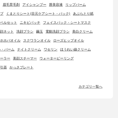
眉毛育毛剤
アイシャンプー
唇美容液
リップバーム
ブ
くまとりシート(目元ケアシート・パック)
あぶらとり紙
ベルセット
ニキビパッチ
フェイスパック・シートマスク
顔ネット
洗顔ブラシ
繭玉
電動洗顔ブラシ
美白クリーム
ホホバオイル
スクワランオイル
ローズヒップオイル
ル・バーム
ナイトクリーム
ワセリン
ほうれい線クリーム
ーラー
美顔スチーマー
ウォーターピーリング
引器
かっさプレート
カテゴリ一覧へ