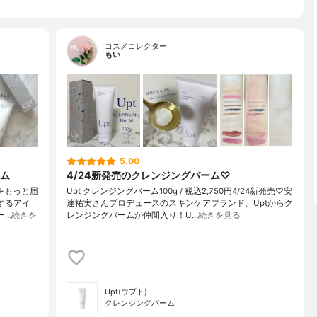
コスメコレクター
もい
5.00
ム
4/24新発売のクレンジングバーム♡
をもっと届
Upt クレンジングバーム100g / 税込2,750円4/24新発売♡安
けするアイ
達祐実さんプロデュースのスキンケアブランド、Uptからク
ー…
続きを
レンジングバームが仲間入り！U…
続きを見る
Upt(ウプト)
クレンジングバーム