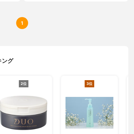
1
キング
2位
3位