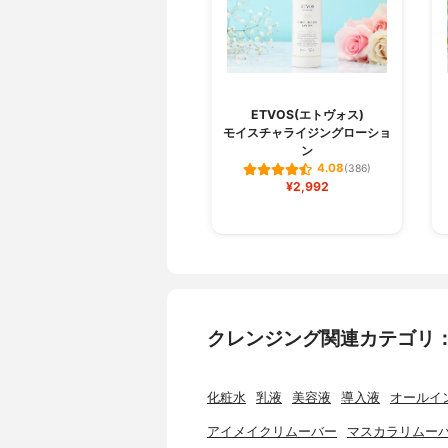
ETVOS(エトヴォス)
モイスチャライジングローショ
ン
4.08
(386)
¥2,992
クレンジング関連カテゴリ
化粧水
乳液
美容液
導入液
オールイ
アイメイクリムーバー
マスカラリムー