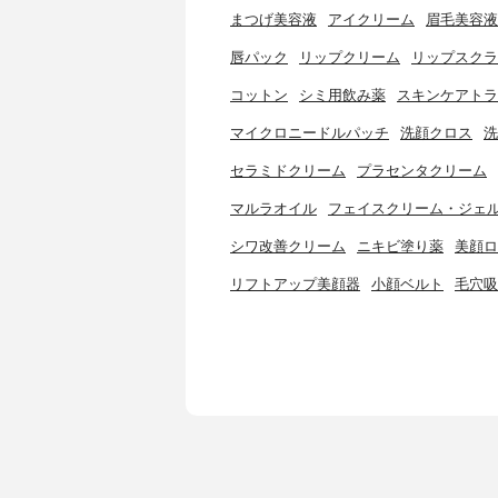
まつげ美容液
アイクリーム
眉毛美容液
唇パック
リップクリーム
リップスクラ
コットン
シミ用飲み薬
スキンケアトラ
マイクロニードルパッチ
洗顔クロス
洗
セラミドクリーム
プラセンタクリーム
マルラオイル
フェイスクリーム・ジェ
シワ改善クリーム
ニキビ塗り薬
美顔ロ
リフトアップ美顔器
小顔ベルト
毛穴吸