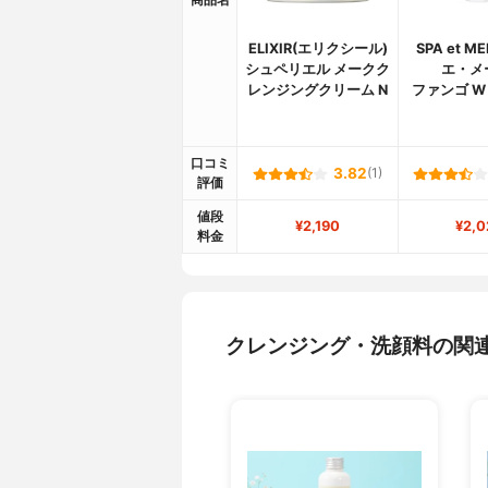
ELIXIR(エリクシール)
SPA et M
シュペリエル メークク
エ・メ
レンジングクリーム N
ファンゴ W
口コミ
3.82
(1)
評価
値段
¥2,190
¥2,0
料金
クレンジング・洗顔料の関