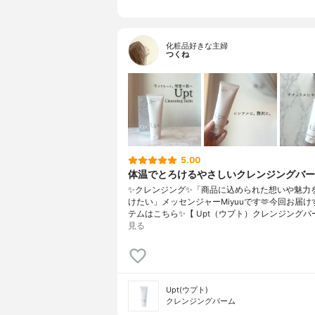
化粧品好きな主婦
つくね
5.00
体温でとろけるやさしいクレンジングバー
✨クレンジング✨「商品に込められた想いや魅力
けたい」メッセンジャーMiyuuです🫶今回お届
テムはこちら✨【 Upt（ウプト）クレンジングバ
見る
Upt(ウプト)
クレンジングバーム