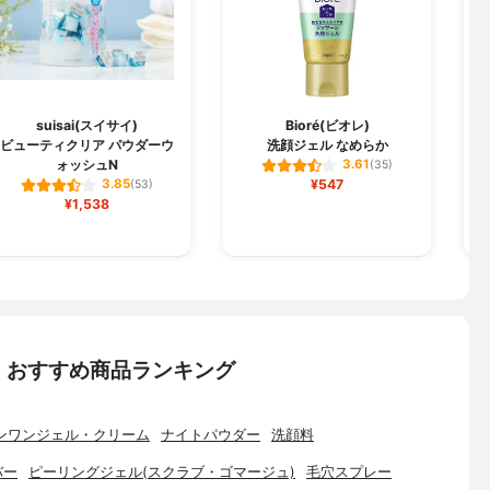
suisai(スイサイ)
Bioré(ビオレ)
ビューティクリア パウダーウ
洗顔ジェル なめらか
ォッシュN
3.61
(35)
¥547
3.85
(53)
¥1,538
：おすすめ商品ランキング
ンワンジェル・クリーム
ナイトパウダー
洗顔料
バー
ピーリングジェル(スクラブ・ゴマージュ)
毛穴スプレー