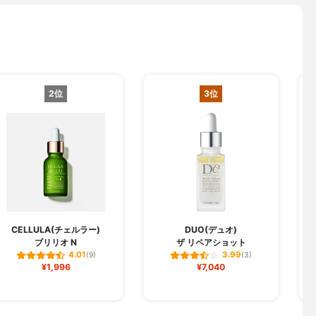
2位
3位
CELLULA(チェルラー)
DUO(デュオ)
ブリリオ N
ザ リペアショット
フ
4.01
3.99
(9)
(3)
¥1,996
¥7,040