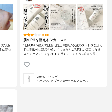
3.00
肌のPHを整えるシカコスメ
ラム美容液
\ 肌のPHを整えて肌荒れ防止 /⁡⁡環境の変化やストレスにより
科学に基づ
肌の弱酸性の環境が傾いてしまうと…肌荒れの原因になる⁡⁡
スキンケアで、まずはPHを整えてしまおう…
続きを見る
Litomy(リトミー)
バランシング ブースターセラム スムース