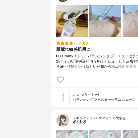
4.00
肌荒れ敏感肌用に
PH Litomyリトミーバランシングブースターセ
28ml2,310円(税込)今年9月にデビューした皮膚
きpH×植物という新しい発想から誕…
続きを見る
Litomy(リトミー)
バランシング ブースターセラム スムース
スキンケア&ヘアケアマニア大学生
ぎんむぎ