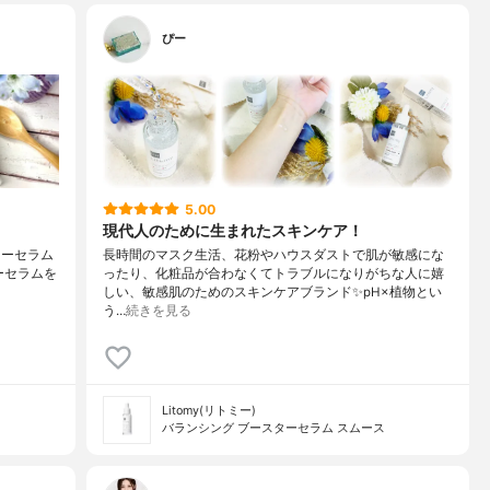
ぴー
5.00
現代人のために生まれたスキンケア！
ターセラム
長時間のマスク生活、花粉やハウスダストで肌が敏感にな
ターセラムを
ったり、化粧品が合わなくてトラブルになりがちな人に嬉
しい、敏感肌のためのスキンケアブランド✨pH×植物とい
う…
続きを見る
Litomy(リトミー)
バランシング ブースターセラム スムース