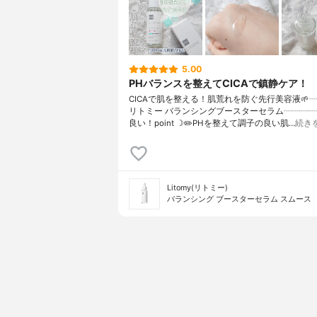
5.00
PHバランスを整えてCICAで鎮静ケア！
CICAで肌を整える！肌荒れを防ぐ先行美容液🌱
リトミー バランシングブースターセラム┈┈┈┈
良い！point ☽✏️PHを整えて調子の良い肌…
続き
Litomy(リトミー)
バランシング ブースターセラム スムース