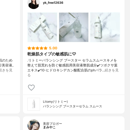
yk_free12636
5.00
乾燥肌タイプの敏感肌に♡
肌のため
.リトミーバランシング ブースター セラムスムースキメを
先行美容液。
整えて肌荒れを防ぐ敏感肌用美容液整肌成分✔️ツボクサ葉
続きを見
エキス✔️10-ヒドロキシデカン酸配合肌のphバラ…
続きを見
る
Litomy(リトミー)
バランシング ブースターセラム スムース
美容ブロガー
まみやこ