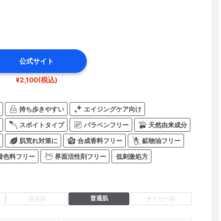
公式サイト
¥2,100(税込)
持ち歩きやすい
エイジングケア向け
スポイトタイプ
パラベンフリー
天然由来成分
肌荒れ対策に
合成香料フリー
鉱物油フリー
着色料フリー
界面活性剤フリー
低刺激処方
普通肌
混合肌
オイリー肌