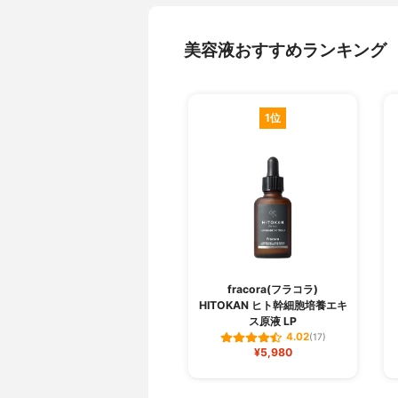
美容液おすすめランキング
1位
fracora(フラコラ)
HITOKAN ヒト幹細胞培養エキ
ス原液 LP
4.02
(17)
¥5,980