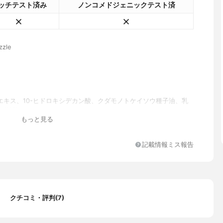
ッチテスト済み
ノンコメドジェニックテスト済
zle
エキス、10-ヒドロキシデカン酸、クダモノトケイソウ種子油、乳
イズ発酵エキスなど
もっと見る
記載情報ミス報告
クチコミ・評判(7)