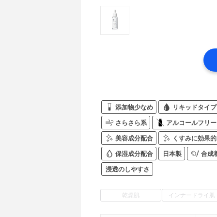
添加物少なめ
リキッドタイプ
さらさら系
アルコールフリー
美容成分配合
くすみに効果的
保湿成分配合
日本製
合成
浸透のしやすさ
乾燥肌
インナードライ肌