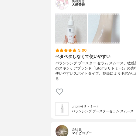
美容好き
大崎美佳
5.00
ベタベタしなくて使いやすい
バランシング ブースター セラム スムース。敏感
のスキンケアブランド「Litomy(リトミー)」の
使いやすいスポイトタイプ。乾燥により毛穴が…
る
Litomy(リトミー)
バランシング ブースターセラム スムース
会社員
マイピコブー