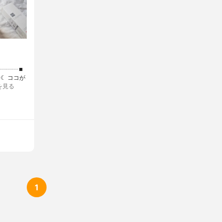
┈┈┈┈⏹
☾ ココが
を見る
1