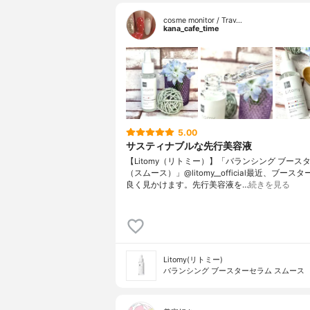
cosme monitor / Trav…
kana_cafe_time
5.00
サスティナブルな先行美容液
【Litomy（リトミー）】「バランシング ブース
（スムース）」@litomy__official最近、ブース
良く見かけます。先行美容液を…
続きを見る
Litomy(リトミー)
バランシング ブースターセラム スムース