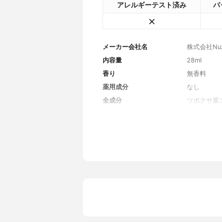
アレルギーテスト済み
パ
メーカー会社名
株式会社Nuz
内容量
28ml
香り
無香料
薬用成分
なし
全成分
ツボクサ葉
酸桿菌/ダ