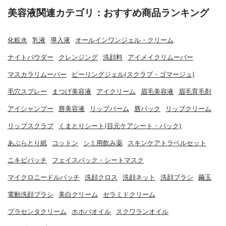
美容液関連カテゴリ：おすすめ商品ランキング
化粧水
乳液
導入液
オールインワンジェル・クリーム
ナイトパウダー
クレンジング
洗顔料
アイメイクリムーバー
マスカラリムーバー
ピーリングジェル(スクラブ・ゴマージュ)
毛穴スプレー
まつげ美容液
アイクリーム
眉毛美容液
眉毛育毛剤
アイシャンプー
唇美容液
リップバーム
唇パック
リップクリーム
リップスクラブ
くまとりシート(目元ケアシート・パック)
あぶらとり紙
コットン
シミ用飲み薬
スキンケアトラベルセット
ニキビパッチ
フェイスパック・シートマスク
マイクロニードルパッチ
洗顔クロス
洗顔ネット
洗顔ブラシ
繭玉
電動洗顔ブラシ
美白クリーム
セラミドクリーム
プラセンタクリーム
ホホバオイル
スクワランオイル