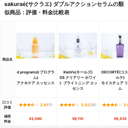
sakuraé(サクラエ) ダブルアクションセラムの類
似商品：評価・料金比較表
商品名
d program(d プログラ
Kiehl’s(キールズ)
DECORTÉ(コ
ム)
DS クリアリー ホワイ
ルテ)
アクネケア エッセンス
ト ブライトニング エッ
モイスチュア 
センス
ム
口コミ
3.91
(1)
3.92
(26)
3.
評価
値段
¥3,080
¥8,110
¥9,435
料金