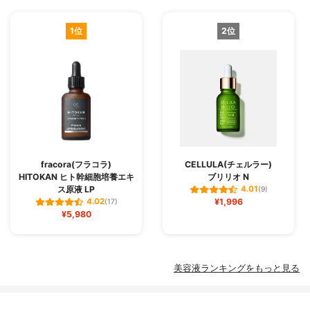
1位
2位
fracora(フラコラ)
CELLULA(チェルラー)
HITOKAN ヒト幹細胞培養エキ
ブリリオ N
ス原液 LP
4.01
(9)
¥1,996
4.02
(17)
¥5,980
美容液ランキングをもっと見る