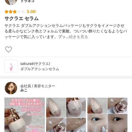
トラネコ
セリン、ジラウロイルグルタミン酸リシン
ナトリウム液、アクリル酸・メタクリル酸
3.00
アルキル共重合体、１，２-ヘキサンジオー
サクラエ セラム
ル、フェノキシエタノール、ポリリン酸Ｎ
サクラエ ダブルアクションセラムパッケージもサクラをイメージさせ
ａ、香料
る柔らかなピンク色とフォルムで素敵。ついつい飾りたくなるようなパ
ッケージで気に入っています。プッ…
続きを見る
sakuraé(サクラエ)
ダブルアクションセラム
会社員 / 美容モニター
みこ