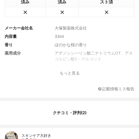
済み
済み
スト済
メーカー会社名
大塚製薬株式会社
内容量
33ml
香り
ほのかな桜の香り
薬用成分
アデノシン一リン酸二ナトリウムOT、アス
コルビン酸2－グルコシド
全成分
【有効成分】アデノシン一リン酸二ナトリ
もっと見る
ウムOT、アスコルビン酸2－グルコシド
【その他の成分】精製水、テトラオクタン
酸ペンタエリスリット、濃グリセリン、シ
記載情報ミス報告
ュガースクワラン、ペンチレングリコー
ル、ソルビトール発酵多糖液、アミノヒド
ロキシメチルプロパンジオール、ジグリセ
リン、ＰＯＥメチルグルコシド、イソステ
クチコミ・評判(2)
アリン酸フィトステリル、 マカデミアナッ
ツ油脂肪酸フィトステリル、トリ（カプリ
ル・カプリン・ミリスチン・ステアリン
酸）グリセリル、シクロヘキサンジカルボ
スキンケア大好き
ン酸ビスエトキシジグリコール、ポリグリ