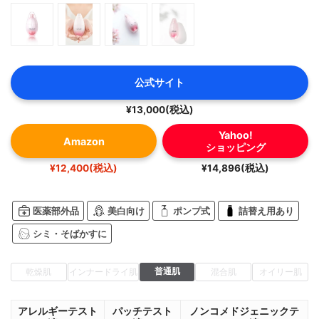
公式サイト
¥13,000(税込)
Yahoo!
Amazon
ショッピング
¥12,400(税込)
¥14,896(税込)
医薬部外品
美白向け
ポンプ式
詰替え用あり
シミ・そばかすに
普通肌
乾燥肌
インナードライ肌
混合肌
オイリー肌
アレルギーテスト
パッチテスト
ノンコメドジェニックテ