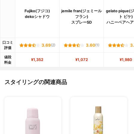
Fujiko(フジコ)
jemile fran(ジェミール
gelato piqu
dekoシャドウ
フラン)
ト ピケ)
スプレーSD
ハニーベアヘア
口コミ
3.69
(2)
3.60
(1)
3
評価
値段
¥1,352
¥1,072
¥1,980
料金
スタイリングの関連商品