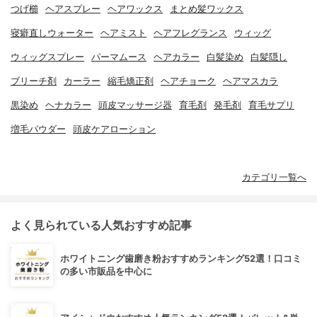
つげ櫛
ヘアスプレー
ヘアワックス
まとめ髪ワックス
寝癖直しウォーター
ヘアミスト
ヘアフレグランス
ウィッグ
ウィッグスプレー
パーマムース
ヘアカラー
白髪染め
白髪隠し
ブリーチ剤
カーラー
縮毛矯正剤
ヘアチョーク
ヘアマスカラ
黒染め
ヘナカラー
頭皮マッサージ器
育毛剤
発毛剤
育毛サプリ
増毛パウダー
頭皮ケアローション
カテゴリ一覧へ
よく見られている人気おすすめ記事
ホワイトニング歯磨き粉おすすめランキング52選！口コミ
の多い市販品を中心に