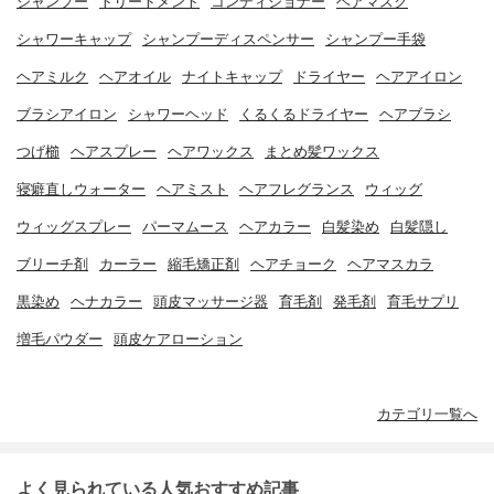
シャンプー
トリートメント
コンディショナー
ヘアマスク
シャワーキャップ
シャンプーディスペンサー
シャンプー手袋
ヘアミルク
ヘアオイル
ナイトキャップ
ドライヤー
ヘアアイロン
ブラシアイロン
シャワーヘッド
くるくるドライヤー
ヘアブラシ
つげ櫛
ヘアスプレー
ヘアワックス
まとめ髪ワックス
寝癖直しウォーター
ヘアミスト
ヘアフレグランス
ウィッグ
ウィッグスプレー
パーマムース
ヘアカラー
白髪染め
白髪隠し
ブリーチ剤
カーラー
縮毛矯正剤
ヘアチョーク
ヘアマスカラ
黒染め
ヘナカラー
頭皮マッサージ器
育毛剤
発毛剤
育毛サプリ
増毛パウダー
頭皮ケアローション
カテゴリ一覧へ
よく見られている人気おすすめ記事