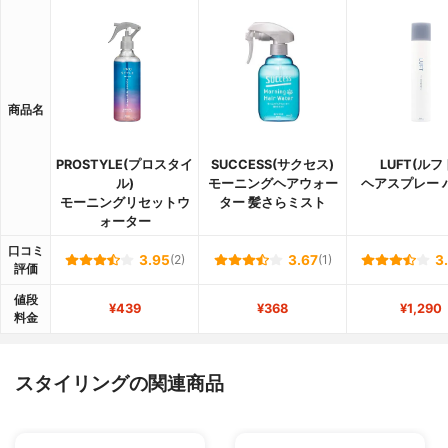
商品名
PROSTYLE(プロスタイ
SUCCESS(サクセス)
LUFT(ルフ
ル)
モーニングヘアウォー
ヘアスプレー 
モーニングリセットウ
ター 髪さらミスト
ォーター
口コミ
3.95
(2)
3.67
(1)
3
評価
値段
¥439
¥368
¥1,290
料金
スタイリングの関連商品