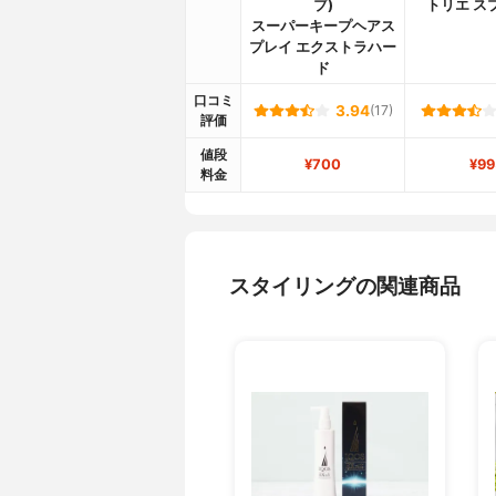
ブ)
トリエ ス
スーパーキープヘアス
プレイ エクストラハー
ド
口コミ
3.94
(17)
評価
値段
¥700
¥99
料金
スタイリングの関連商品