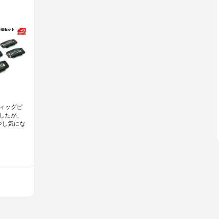
ィッグピ
したが、
少し気にな