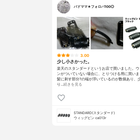
バドママ★フォロバ100◎
3.00
少し小さかった。
楽天のスタンダードというお店で買いました。ウ
ンがついていない場合に、とりつける用に買いま
髪に刺す部分?の端が浮いているのが数個あり、
り…
続きを見る
STANDARD(スタンダード)
ウィッグピン ca013r