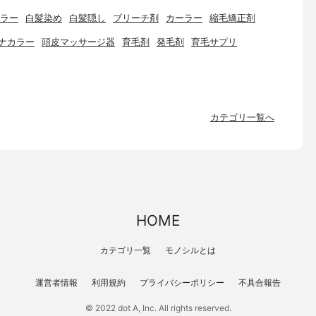
ラー
白髪染め
白髪隠し
ブリーチ剤
カーラー
縮毛矯正剤
ナカラー
頭皮マッサージ器
育毛剤
発毛剤
育毛サプリ
カテゴリ一覧へ
HOME
カテゴリ一覧
モノシルとは
運営者情報
利用規約
プライバシーポリシー
不具合報告
© 2022 dot A, Inc. All rights reserved.