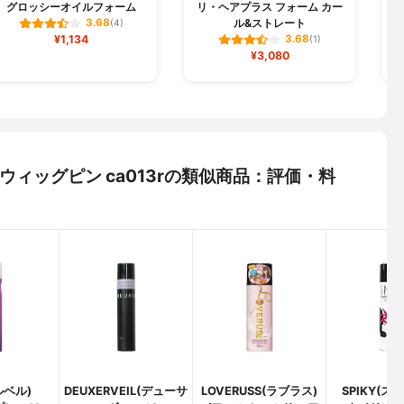
グロッシーオイルフォーム
リ・ヘアプラス フォーム カー
ル&ストレート
3.68
(4)
¥1,134
3.68
(1)
¥3,080
) ウィッグピン ca013rの類似商品：評価・料
(ルベル)
DEUXERVEIL(デューサ
LOVERUSS(ラブラス)
SPIKY(ス