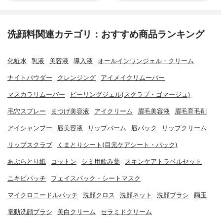
洗顔料関連カテゴリ：おすすめ商品ランキング
化粧水
乳液
美容液
導入液
オールインワンジェル・クリーム
ナイトパウダー
クレンジング
アイメイクリムーバー
マスカラリムーバー
ピーリングジェル(スクラブ・ゴマージュ)
毛穴スプレー
まつげ美容液
アイクリーム
眉毛美容液
眉毛育毛剤
アイシャンプー
唇美容液
リップバーム
唇パック
リップクリーム
リップスクラブ
くまとりシート(目元ケアシート・パック)
あぶらとり紙
コットン
シミ用飲み薬
スキンケアトラベルセット
ニキビパッチ
フェイスパック・シートマスク
マイクロニードルパッチ
洗顔クロス
洗顔ネット
洗顔ブラシ
繭玉
電動洗顔ブラシ
美白クリーム
セラミドクリーム