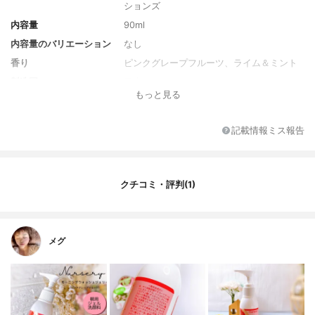
ションズ
内容量
90ml
内容量のバリエーション
なし
香り
ピンクグレープフルーツ、ライム＆ミント
製造国
日本
もっと見る
薬用成分
なし
全成分
水、ヤシ油脂肪酸PEG-7グリセリル、BG、
記載情報ミス報告
DPG、トリ(カプリル酸／カプリン酸)グリ
セリル、グレープフルーツ果皮油、ハマメ
リスエキス、ネムノキ樹皮エキス、ヒアル
ロン酸Na、水溶性コラーゲン、ヤグルマギ
クチコミ・評判(1)
ク花エキス、ローズマリー油、セイヨウニ
ンジンボク果実エキス、ショウガ根油、ロ
ーマカミツレ花油、ホホバ油、ラベンダー
油、野菜油、グリチルリチン酸2K、トレハ
ロース、結晶セルロース、PPG-4セテス-2
メグ
0、水酸化Na、グリセリン、エタノール、
セラミド2、レシチン、トコフェロール、テ
トラヘキシルデカン酸アスコルビル、メチ
ルパラベン、カルボマー、シクロデキスト
リン