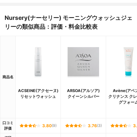
Nursery(ナーセリー) モーニングウォッシュジェ
リーの類似商品：評価・料金比較表
商品名
ACSEINE(アクセーヌ)
ARSOA(アルソア)
Avène(アベ
リセットウォッシュ
クイーンシルバー
クリナンス ク
グフォー
口コミ
3.80
(9)
3.76
(3)
3
評価