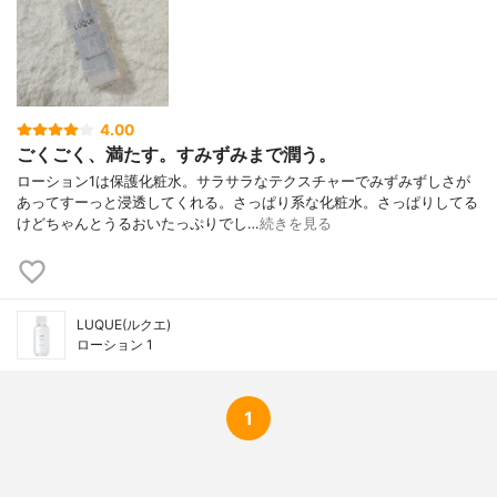
ｴﾝ酸Na､ ｸｴﾝ酸､ ｸﾞﾘｾﾘﾙｸﾞﾙｺｼﾄﾞ､ PEG-75､
PPG-6ﾃﾞｼﾙﾃﾄﾗﾃﾞｾｽ-30､ ﾎﾟﾘｿﾙﾍﾞｰﾄ20､ ﾍﾟ
ﾝﾁﾚﾝｸﾞﾘｺｰﾙ､ ﾌｪﾉｷｼｴﾀﾉｰﾙ､ ｴﾁﾙﾍｷｼﾙｸﾞﾘｾﾘ
ﾝ､ ﾌﾞﾁﾙｶﾙﾊﾞﾐﾝ酸ﾖｳ化ﾌﾟﾛﾋﾟﾆﾙ
4.00
ごくごく、満たす。すみずみまで潤う。
ローション1は保護化粧水。サラサラなテクスチャーでみずみずしさが
あってすーっと浸透してくれる。さっぱり系な化粧水。さっぱりしてる
けどちゃんとうるおいたっぷりでし…
続きを見る
LUQUE(ルクエ)
ローション 1
1