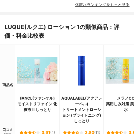
化粧水ランキングをもっと見る
LUQUE(ルクエ) ローション 1の類似商品：評
価・料金比較表
商品名
FANCL(ファンケル)
AQUALABEL(アクアレ
メラノC
モイストリファイン 化
ーベル)
薬用しみ対策 
粧液 II しっとり
トリートメントローシ
水
ョン (ブライトニング)
しっとり
口コミ
3.91
(4)
3.80
(11)
3.