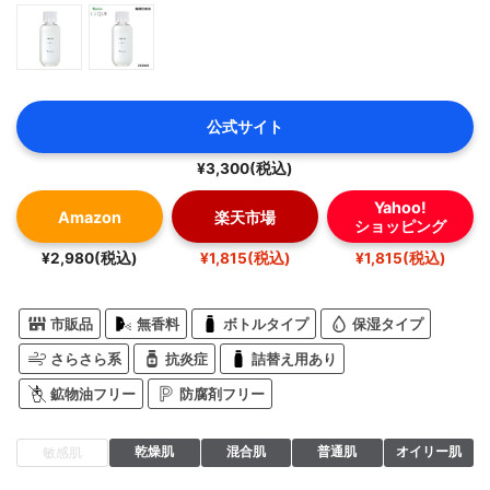
公式サイト
¥3,300(税込)
Yahoo!
Amazon
楽天市場
ショッピング
¥2,980(税込)
¥1,815(税込)
¥1,815(税込)
市販品
無香料
ボトルタイプ
保湿タイプ
さらさら系
抗炎症
詰替え用あり
鉱物油フリー
防腐剤フリー
乾燥肌
混合肌
普通肌
オイリー肌
敏感肌