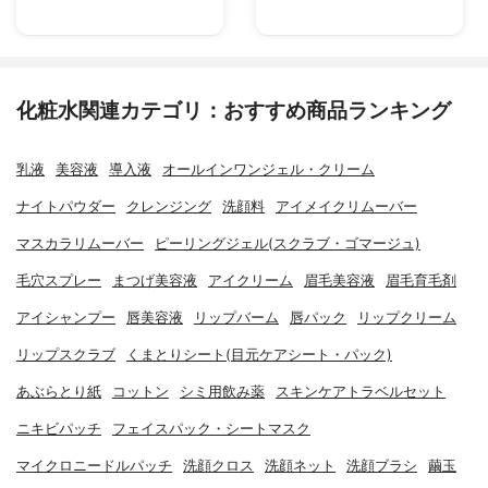
化粧水関連カテゴリ：おすすめ商品ランキング
乳液
美容液
導入液
オールインワンジェル・クリーム
ナイトパウダー
クレンジング
洗顔料
アイメイクリムーバー
マスカラリムーバー
ピーリングジェル(スクラブ・ゴマージュ)
毛穴スプレー
まつげ美容液
アイクリーム
眉毛美容液
眉毛育毛剤
アイシャンプー
唇美容液
リップバーム
唇パック
リップクリーム
リップスクラブ
くまとりシート(目元ケアシート・パック)
あぶらとり紙
コットン
シミ用飲み薬
スキンケアトラベルセット
ニキビパッチ
フェイスパック・シートマスク
マイクロニードルパッチ
洗顔クロス
洗顔ネット
洗顔ブラシ
繭玉