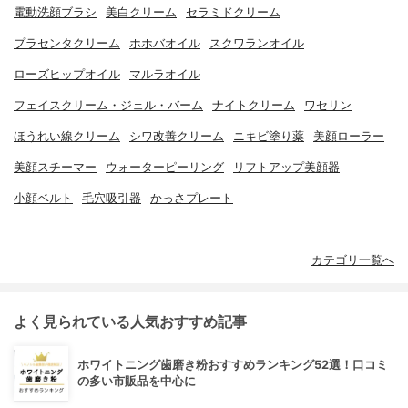
電動洗顔ブラシ
美白クリーム
セラミドクリーム
プラセンタクリーム
ホホバオイル
スクワランオイル
ローズヒップオイル
マルラオイル
フェイスクリーム・ジェル・バーム
ナイトクリーム
ワセリン
ほうれい線クリーム
シワ改善クリーム
ニキビ塗り薬
美顔ローラー
美顔スチーマー
ウォーターピーリング
リフトアップ美顔器
小顔ベルト
毛穴吸引器
かっさプレート
カテゴリ一覧へ
よく見られている人気おすすめ記事
ホワイトニング歯磨き粉おすすめランキング52選！口コミ
の多い市販品を中心に