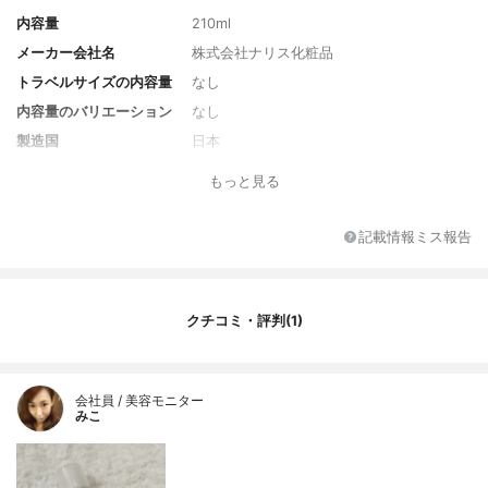
内容量
210ml
メーカー会社名
株式会社ナリス化粧品
トラベルサイズの内容量
なし
内容量のバリエーション
なし
製造国
日本
香り
無香料
もっと見る
対象年代
全年代
薬用成分
なし
記載情報ミス報告
全成分
水､ BG､ ｿﾙﾋﾞﾄｰﾙ､ ﾏﾙﾁﾄｰﾙ､ DPG､ ｼﾞｸﾞﾘｾﾘ
ﾝ､ ﾒﾁﾙｸﾞﾙｾｽ-10､ ｱﾙｹﾞｴｷｽ､ ｶﾛｯﾄ液汁､ ﾍﾞﾆ
ﾊﾞﾅｲﾝｹﾞﾝ種子ｴｷｽ､ ｲｿｽﾃｱﾘﾝ酸ｲｿｽﾃｱﾘﾙ(iPFﾘ
クチコミ・評判(1)
ｷｯﾄﾞLQ)､ ｼﾞﾗｳﾛｲﾙｸﾞﾙﾀﾐﾝ酸ﾘｼﾝNa(iPFﾘｷｯ
ﾄﾞLQ)､ ｽﾃｱﾘﾝ酸ｽｸﾛｰｽ(iPFﾘｷｯﾄﾞLQ)､ PEG-
50水添ﾋﾏｼ油(iPFﾘｷｯﾄﾞLQ)､ PCA-Na､ ﾋﾄﾞﾛ
ｷｼﾌﾟﾛﾋﾟﾙﾒﾁﾙｾﾙﾛｰｽｽﾃｱﾛｷｼｴｰﾃﾙ､ 3-O-ｴﾁﾙｱ
会社員 / 美容モニター
ｽｺﾙﾋﾞﾝ酸､ ﾋｱﾙﾛﾝ酸Na､ ﾀﾍﾞﾌﾞｲｱｲﾝﾍﾟﾁｷﾞﾉｻ
みこ
樹皮ｴｷｽ､ ｱｽﾊﾟﾗｷﾞﾝ酸､ ﾀﾝﾆﾝ酸､ ｸﾞﾙｺﾝ酸
銅､ ｸﾞﾘｾﾘﾝ､ ｻﾘｯｸｽﾆｸﾞﾗ樹皮ｴｷｽ､ ﾊﾄﾑｷﾞ種
子ｴｷｽ､ ﾀﾞｲｽﾞ種子ｴｷｽ､ ｼﾛｷｸﾗｹﾞ多糖体､ ｸﾞ
ﾘﾁﾙﾘﾁﾝ酸2K､ ﾋﾄﾞﾛｷｼﾌﾟﾛﾋﾟﾙｼｸﾛﾃﾞｷｽﾄﾘﾝ､ ｸ