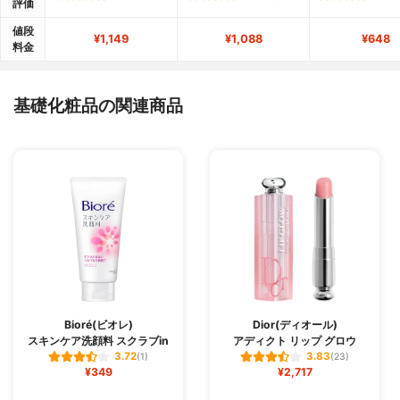
評価
値段
¥1,149
¥1,088
¥648
料金
基礎化粧品の関連商品
Bioré(ビオレ)
Dior(ディオール)
スキンケア洗顔料 スクラブin
アディクト リップ グロウ
3.72
3.83
(1)
(23)
¥349
¥2,717