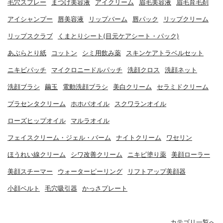
毛穴スプレー
まつげ美容液
アイクリーム
眉毛美容液
眉毛育毛剤
アイシャンプー
唇美容液
リップバーム
唇パック
リップクリーム
リップスクラブ
くまとりシート(目元ケアシート・パック)
あぶらとり紙
コットン
シミ用飲み薬
スキンケアトラベルセット
ニキビパッチ
マイクロニードルパッチ
洗顔クロス
洗顔ネット
洗顔ブラシ
繭玉
電動洗顔ブラシ
美白クリーム
セラミドクリーム
プラセンタクリーム
ホホバオイル
スクワランオイル
ローズヒップオイル
マルラオイル
フェイスクリーム・ジェル・バーム
ナイトクリーム
ワセリン
ほうれい線クリーム
シワ改善クリーム
ニキビ塗り薬
美顔ローラー
美顔スチーマー
ウォーターピーリング
リフトアップ美顔器
小顔ベルト
毛穴吸引器
かっさプレート
カテゴリ一覧へ