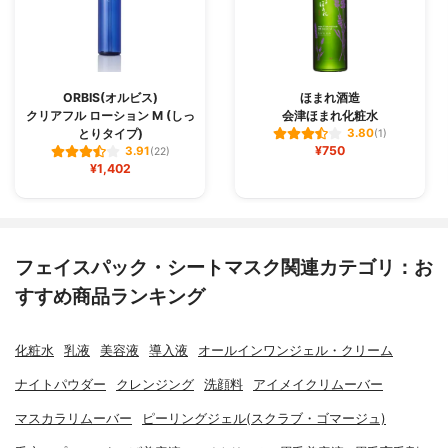
ORBIS(オルビス)
ほまれ酒造
クリアフル ローション M (しっ
会津ほまれ化粧水
とりタイプ)
3.80
(1)
¥750
3.91
(22)
¥1,402
フェイスパック・シートマスク関連カテゴリ：お
すすめ商品ランキング
化粧水
乳液
美容液
導入液
オールインワンジェル・クリーム
ナイトパウダー
クレンジング
洗顔料
アイメイクリムーバー
マスカラリムーバー
ピーリングジェル(スクラブ・ゴマージュ)