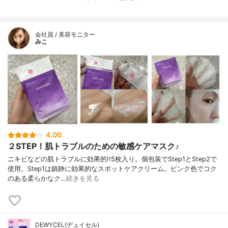
Ｇ－１７／６コポリマー、ナイアシンアミ
ド、ＰＥＧ－６０水添ヒマ?シ油、フェノキ
シエタノール、クロルフェネシン、アルギ
会社員 / 美容モニター
ニン、ポリアクリル酸Ｎａ、カルボマー、
みこ
パンテノール、?ＥＤＴＡ－２Ｎａ、アデノ
シン、ヒアルロン酸Ｎａ、キサンタンガ
ム、香料、ダイズ種子エキス、アンズ果実
エキス、?マグワ樹皮エキス、チャ葉エキ
ス、エーデルワイスカルス培養エキス、エ
タノール、１，２－ヘキサンジオール、?ヒ
アルロン酸Ｎａ、エチルヘキシルグリセリ
ン?【スキンマスク２】?水、ＤＰＧ、グリ
セリン、ＢＧ、ナイアシンアミド、トリ
（カプリル酸／カプリン酸）グリセリル、
4.00
メドウフォーム油?ポリソルベート６０、ポ
２STEP！肌トラブルのための敏感ケアマスク♪
リアクリルアミド、（Ｃ１３，１４）イソ
ニキビなどの肌トラブルに効果的!!5枚入り。個包装でStep1とStep2で
パラフィン、ラウレス－７、ステアリン酸
使用。Step1は鎮静に効果的なスポットケアクリーム。ピンク色でコク
グリセリル、ステアリ?ン酸ＰＥＧ－１０
のある柔らかなク…
続きを見る
０、クロルフェネシン、パンテノール、Ｅ
ＤＴＡ－２Ｎａ、グリチルリチン酸２Ｋ、
カルボマー、アルギニン、キ?サンタンガ
ム、エチルヘキシルグリセリン、アデノシ
ン、ザクロ果実エキス、フェノキシエタノ
DEWYCEL(デュイセル)