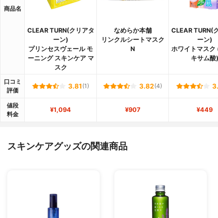
商品名
CLEAR TURN(クリアタ
なめらか本舗
CLEAR TURN
ーン)
リンクルシートマスク
ーン)
プリンセスヴェール モ
N
ホワイトマスク 
ーニング スキンケア マ
キサム酸
スク
口コミ
3.81
(1)
3.82
(4)
3
評価
値段
¥1,094
¥907
¥449
料金
スキンケアグッズの関連商品