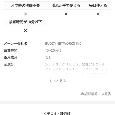
オフ時の洗顔不要
濡れた手で使える
毎日使える
放置時間が10分以下
メーカー会社名
BUDDYNETWORKS INC.
放置時間
10~20分後
薬用成分
なし
全成分
水、ＢＧ、グリセリン、変性アルコール、
ＰＥＧ／ＰＰＧ－１７／６コポリマー、ナ
イアシンアミド、ＰＥ?Ｇ－６０水添ヒマシ
油、クロルフェネシン、フェノキシエタノ
もっと見る
ール、アルギニン、カルボマー、ＥＤＴＡ
－２Ｎａ、?アデノシン、オキシベンゾン－
５、オウレン根エキス、香料、ＢＧ、水、
記載情報ミス報告
エーデルワイスカルス培養エキス、１，?２
－ヘキサンジオール、ヒアルロン酸Ｎａ、
エチルヘキシルグリセリン?【スキンマスク
１】?水、ＢＧ、グリセリン、ＰＥＧ／ＰＰ
クチコミ・評判(5)