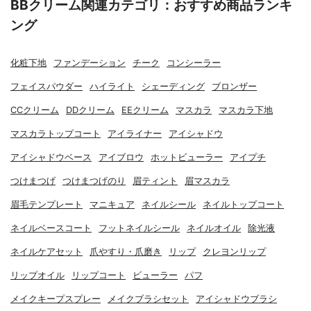
BBクリーム関連カテゴリ：おすすめ商品ランキ
ング
化粧下地
ファンデーション
チーク
コンシーラー
フェイスパウダー
ハイライト
シェーディング
ブロンザー
CCクリーム
DDクリーム
EEクリーム
マスカラ
マスカラ下地
マスカラトップコート
アイライナー
アイシャドウ
アイシャドウベース
アイブロウ
ホットビューラー
アイプチ
つけまつげ
つけまつげのり
眉ティント
眉マスカラ
眉毛テンプレート
マニキュア
ネイルシール
ネイルトップコート
ネイルベースコート
フットネイルシール
ネイルオイル
除光液
ネイルケアセット
爪やすり・爪磨き
リップ
クレヨンリップ
リップオイル
リップコート
ビューラー
パフ
メイクキープスプレー
メイクブラシセット
アイシャドウブラシ