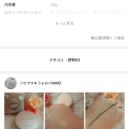
内容量
14g
カラーバリエーション
01 ナチュラルベージュ、02 ミディアムベ
ージュ
もっと見る
全成分
水、メチルトリメチコン、ジメチコン、メ
トキシケイヒ酸エチルヘキシル、酸化チタ
ン、サリチル酸エチルヘキシル、グリセリ
記載情報ミス報告
ン、ジ(カプリル/カプリン酸)BG、ラウリル
PEG-9ポリジメチルシロキシエチルジメチ
コン、ジフェニルシロキシフェニルトリメ
チコン、ペンチレングリコール、BG、トリ
クチコミ・評判(1)
シロキサン、PEG-10ジメチコン、硫酸M
g、(アクリレーツ/アクリル酸ステアリル/メ
タクリル酸ジメチコン)コポリマー、フェノ
キシエタノール、ジメチコンクロスポリマ
バドママ★フォロバ100◎
ー、ジステアルジモニウムヘクトライト、
ラウロイルリシン、エチルヘキシルグリセ
リン、ポリヒドロキシステアリン酸、ステ
アリン酸、トリエトキシカプリリルシラ
ン、レシチン、ミリスチン酸イソプロピ
ル、イソステアリン酸、パルミチン酸エチ
ルヘキシル、アデノシン、ポリリシノレイ
ン酸ポリグリセリル-3、EDTA-2Na、BH