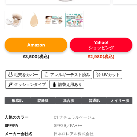
Yahoo!
Amazon
ショッピング
¥3,500(税込)
¥2,980(税込)
毛穴をカバー
アレルギーテスト済み
UVカット
クッションタイプ
詰替え用あり
敏感肌
乾燥肌
混合肌
普通肌
オイリー肌
人気のカラー
01 ナチュラルベージュ
SPF/PA
SPF29／PA+++
メーカー会社名
日本ロレアル株式会社