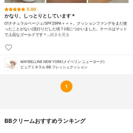
T、ヒドロキシステアリン酸エチルヘキシ
ル、トコフェロール、[+/-]、酸化チタン、
5.00
酸化鉄、マイカ、オキシ塩化ビスマス、ア
かなり、しっとりとしています＊
ルミナ
01ナチュラルベージュ/SPF29PA＋＋＋。クッションファンデをまだ使
ったことがない(流行りだした頃？)頃につかいました。ケースはマット
で上品なゴールドです＊…
続きを見る
MAYBELLINE NEW YORK(メイベリン ニューヨーク)
ピュアミネラル BB フレッシュクッション
1
BBクリームおすすめランキング