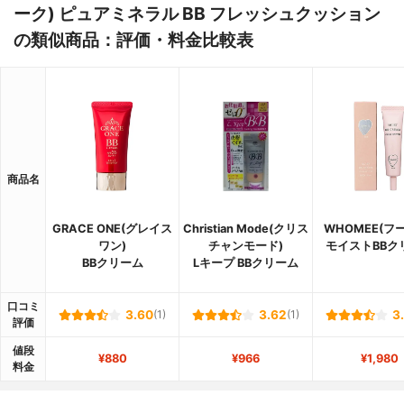
ーク) ピュアミネラル BB フレッシュクッション
の類似商品：評価・料金比較表
商品名
GRACE ONE(グレイス
Christian Mode(クリス
WHOMEE(フ
ワン)
チャンモード)
モイストBBク
BBクリーム
Lキープ BBクリーム
口コミ
3.60
(1)
3.62
(1)
3
評価
値段
¥880
¥966
¥1,980
料金