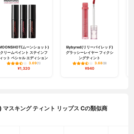
MOONSHOT(ムーンショット)
lilybyred(リリーバイレッド)
クリームペイント ステインフ
グラッシーレイヤー フィクシ
ィット ペシャル エディション
ングティント
3.69
3.68
(1)
(9)
¥1,320
¥940
ュ) マスキング ティント リップス Cの類似商