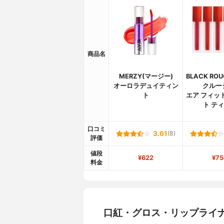
商品名
MERZY(マージー)
BLACK RO
オーロラデュイティン
クルー
ト
エア フィッ
ト テ
口コミ
3.61
(8)
評価
値段
¥622
¥75
料金
口紅・グロス・リップライ