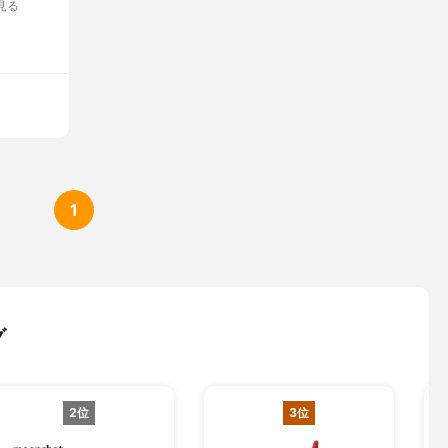
見る
1
グ
2位
3位