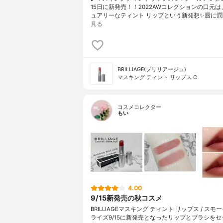
15日に新発売！！2022AWコレクションの口元
ュアリーなティント リップという新発想✨唇に潤
見る
BRILLIAGE(ブリリアージュ)
マスキング ティント リップス C
コスメコレクター
もい
4.00
9/15新発売の秋コスメ
BRILLIAGEマスキング ティント リップス / ス
ライズ9/15に新発売となったリップとブラシを