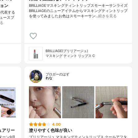
ション
BRILLIAGEマスキングティントリップスモーキーサンライズ
BRILLIAGEのニューアイテムからマスキングティントリップ
本を代表する
を使ってみましたお色はスモーキーサン…
続きを見る
ュースブ
る
BRILLIAGE(ブリリアージュ)
マスキング ティント リップス C
ブロガーのはず
れな
4.00
ュアリー
塗りやすく色味が良い
ヌーン9月
ブリリアージュ マスキングティントリップス クールアフタ