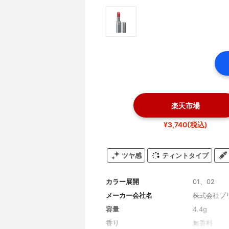
楽天市場
¥3,740(税込)
ツヤ感
ティントタイプ
カラー展開
01、02
メーカー会社名
株式会社ブ
容量
4.4g
香り
無香料