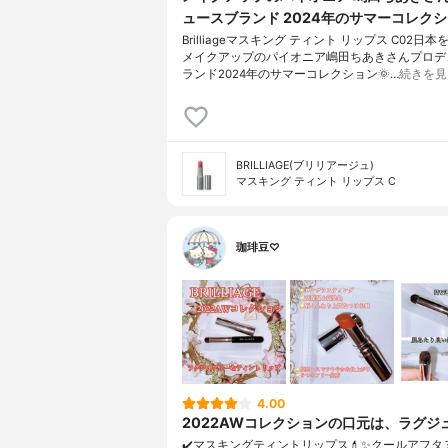
ュースブランド 2024年のサマーコレク
Brilliageマスキング ティント リップス C02日
メイクアップのパイオニア嶋田ちあきさんプロデ
ランド2024年のサマーコレクション🌞…
続きを見
BRILLIAGE(ブリリアージュ)
マスキング ティント リップス C
珈琲豆♡
4.00
2022AWコレクションの口元は、ラグジ
✔️マスキングティントリップス💄✨クールアフタ