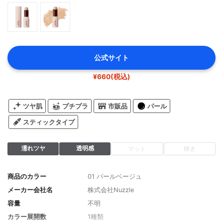
公式サイト
¥660(税込)
ツヤ肌
プチプラ
市販品
パール
スティックタイプ
濡れツヤ
透明感
マット
輝き
商品のカラー
01 パールベージュ
メーカー会社名
株式会社Nuzzle
容量
不明
カラー展開数
1種類