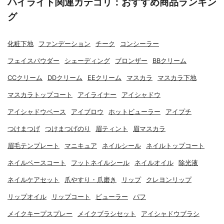
ハイライト関連カテゴリ：おすすめ商品ランキン
グ
化粧下地
ファンデーション
チーク
コンシーラー
フェイスパウダー
シェーディング
ブロンザー
BBクリーム
CCクリーム
DDクリーム
EEクリーム
マスカラ
マスカラ下地
マスカラトップコート
アイライナー
アイシャドウ
アイシャドウベース
アイブロウ
ホットビューラー
アイプチ
つけまつげ
つけまつげのり
眉ティント
眉マスカラ
眉毛テンプレート
マニキュア
ネイルシール
ネイルトップコート
ネイルベースコート
フットネイルシール
ネイルオイル
除光液
ネイルケアセット
爪やすり・爪磨き
リップ
クレヨンリップ
リップオイル
リップコート
ビューラー
パフ
メイクキープスプレー
メイクブラシセット
アイシャドウブラシ