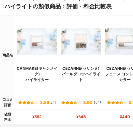
ハイライトの類似商品：評価・料金比較表
商品名
CANMAKE(キャンメイ
CEZANNE(セザンヌ)
CEZANNE(セ
ク)
パールグロウハイライ
フェース コン
ハイライター
ト
カラー
口コミ
3.86
(24)
3.90
(154)
3
評価
値段
¥592
¥648
¥440
料金