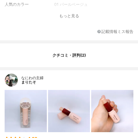
人気のカラー
01 パールベージュ
単色or多色
単色
もっと見る
注目の美容成分
ヒアルロン酸Na、加水分解コラーゲン、ホ
ホバ種子油、カミツレ花エキス、ラベンダ
記載情報ミス報告
ー花/葉/茎エキス
クチコミ・評判(2)
なにわの主婦
まりたそ