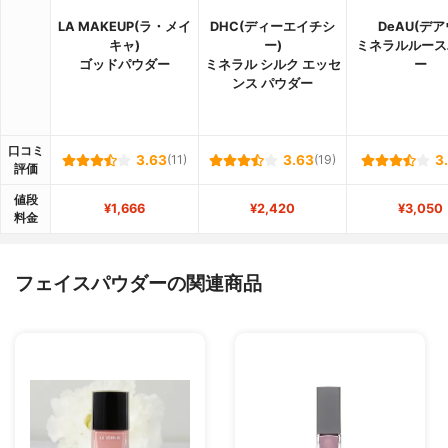
LA MAKEUP(ラ・メイ
DHC(ディーエイチシ
DeAU(デア
キャ)
ー)
ミネラルルース
ゴッドパウダー
ミネラル シルク エッセ
ー
ンス パウダー
口コミ
3.63
(11)
3.63
(19)
3
評価
値段
¥1,666
¥2,420
¥3,050
料金
フェイスパウダーの関連商品