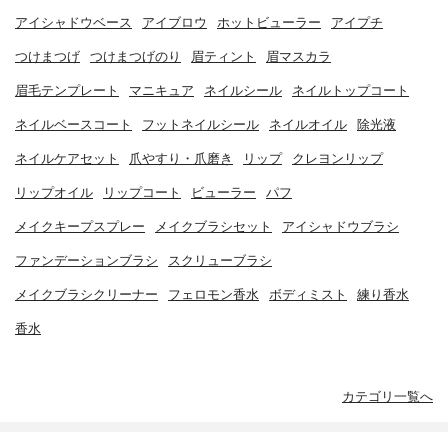
アイシャドウベース
アイブロウ
ホットビューラー
アイプチ
つけまつげ
つけまつげのり
眉ティント
眉マスカラ
眉毛テンプレート
マニキュア
ネイルシール
ネイルトップコート
ネイルベースコート
フットネイルシール
ネイルオイル
除光液
ネイルケアセット
爪やすり・爪磨き
リップ
クレヨンリップ
リップオイル
リップコート
ビューラー
パフ
メイクキープスプレー
メイクブラシセット
アイシャドウブラシ
ファンデーションブラシ
スクリューブラシ
メイクブラシクリーナー
フェロモン香水
ボディミスト
練り香水
香水
カテゴリ一覧へ