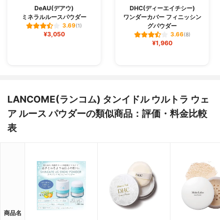
DeAU(デアウ)
DHC(ディーエイチシー)
ミネラルルースパウダー
ワンダーカバー フィニッシン
グパウダー
3.69
(1)
¥3,050
3.66
(8)
¥1,960
LANCOME(ランコム) タンイドル ウルトラ ウェ
ア ルース パウダーの類似商品：評価・料金比較
表
商品名