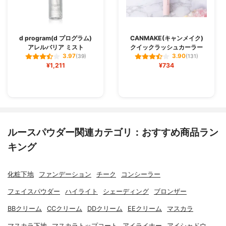
d program(d プログラム)
CANMAKE(キャンメイク)
アレルバリア ミスト
クイックラッシュカーラー
3.97
3.90
(39)
(131)
¥1,211
¥734
ルースパウダー関連カテゴリ：おすすめ商品ラン
キング
化粧下地
ファンデーション
チーク
コンシーラー
フェイスパウダー
ハイライト
シェーディング
ブロンザー
BBクリーム
CCクリーム
DDクリーム
EEクリーム
マスカラ
マスカラ下地
マスカラトップコート
アイライナー
アイシャドウ