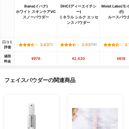
ihana(イハナ)
DHC(ディーエイチシ
Moist Labo(
ホワイト スキンケアVC
ー)
ボ)
スノーパウダー
ミネラル シルク エッセ
ルースパウ
ンス パウダー
口コミ
3.63
(1)
3.63
(19)
3.
評価
値段
¥976
¥2,420
¥818
料金
フェイスパウダーの関連商品