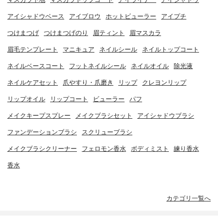
アイシャドウベース
アイブロウ
ホットビューラー
アイプチ
つけまつげ
つけまつげのり
眉ティント
眉マスカラ
眉毛テンプレート
マニキュア
ネイルシール
ネイルトップコート
ネイルベースコート
フットネイルシール
ネイルオイル
除光液
ネイルケアセット
爪やすり・爪磨き
リップ
クレヨンリップ
リップオイル
リップコート
ビューラー
パフ
メイクキープスプレー
メイクブラシセット
アイシャドウブラシ
ファンデーションブラシ
スクリューブラシ
メイクブラシクリーナー
フェロモン香水
ボディミスト
練り香水
香水
カテゴリ一覧へ