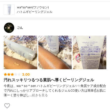
wa*so*sen(ワソウセン)
ハトムギピーリングジェル
ごん
3.00
汚れスッキリつるつる素肌へ導くピーリングジェル
今夜は、wa＊so＊sen ハトムギピーリングジェル✨✨角質ケア成分配合
で汚れにしっかりアプローチしてくれるジェル🙆‍♀️使い方は簡単☝️お肌に
薄ーく塗り伸ばし…
続きを見る