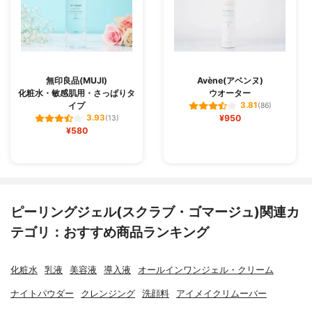
無印良品(MUJI)
Avène(アベンヌ)
化粧水・敏感肌用・さっぱりタ
ウオーター
イプ
3.81
(86)
¥950
3.93
(13)
¥580
ピーリングジェル(スクラブ・ゴマージュ)関連カ
テゴリ：おすすめ商品ランキング
化粧水
乳液
美容液
導入液
オールインワンジェル・クリーム
ナイトパウダー
クレンジング
洗顔料
アイメイクリムーバー