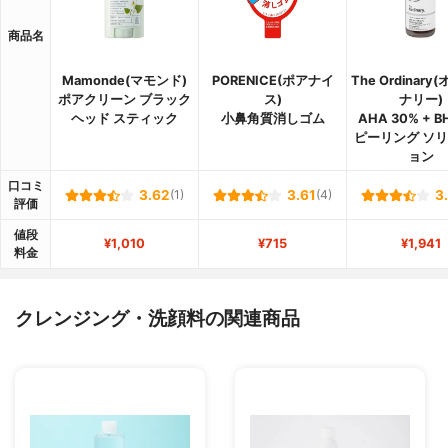
商品名
Mamonde(マモンド)
PORENICE(ポアナイ
The Ordinar
ポアクリーン ブラック
ス)
ナリー)
ヘッド スティック
小鼻角質消しゴム
AHA 30% + B
ピーリング ソ
ョン
口コミ
3.62
(1)
3.61
(4)
3
評価
値段
¥1,010
¥715
¥1,941
料金
クレンジング・洗顔料の関連商品