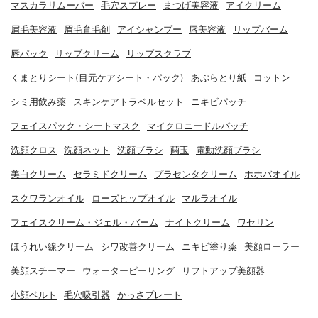
マスカラリムーバー
毛穴スプレー
まつげ美容液
アイクリーム
眉毛美容液
眉毛育毛剤
アイシャンプー
唇美容液
リップバーム
唇パック
リップクリーム
リップスクラブ
くまとりシート(目元ケアシート・パック)
あぶらとり紙
コットン
シミ用飲み薬
スキンケアトラベルセット
ニキビパッチ
フェイスパック・シートマスク
マイクロニードルパッチ
洗顔クロス
洗顔ネット
洗顔ブラシ
繭玉
電動洗顔ブラシ
美白クリーム
セラミドクリーム
プラセンタクリーム
ホホバオイル
スクワランオイル
ローズヒップオイル
マルラオイル
フェイスクリーム・ジェル・バーム
ナイトクリーム
ワセリン
ほうれい線クリーム
シワ改善クリーム
ニキビ塗り薬
美顔ローラー
美顔スチーマー
ウォーターピーリング
リフトアップ美顔器
小顔ベルト
毛穴吸引器
かっさプレート