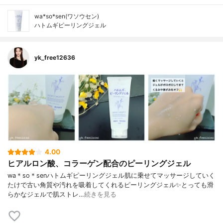
wa*so*sen(ワソウセン)
ハトムギピーリングジェル
yk_free12636
4.00
ヒアルロン酸、コラーゲン配合のピーリングジェル
wa＊so＊senハトムギピーリングジェル⁡肌に乗せてマッサージしていく
たけで古い角質や汚れを吸着してくれるピーリングジェル✨⁡とっても滑
らかなジェルで肌ストレ…
続きを見る