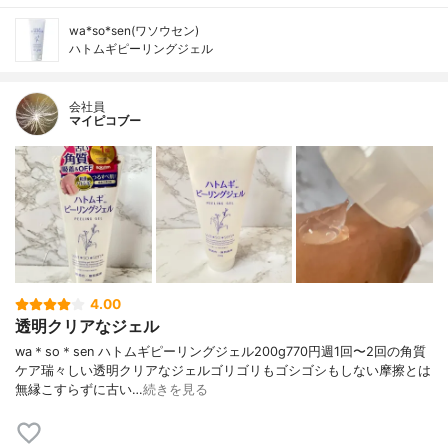
wa*so*sen(ワソウセン)
ハトムギピーリングジェル
会社員
マイピコブー
4.00
透明クリアなジェル
wa＊so＊sen ハトムギピーリングジェル200g770円週1回〜2回の角質
ケア瑞々しい透明クリアなジェルゴリゴリもゴシゴシもしない摩擦とは
無縁こすらずに古い…
続きを見る