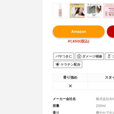
Amazon
¥1,650(税込)
パサつきに
ダメージ補修
ケラチン配合
香り強め
スタ
メーカー会社名
株式会社AH
容量
200ml
香り
爽やかでや