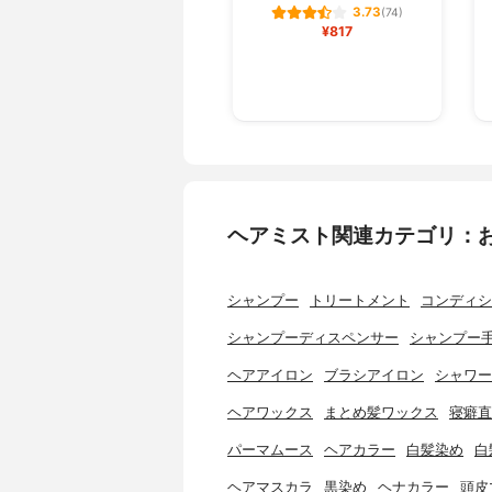
3.73
(74)
¥817
ヘアミスト関連カテゴリ：
シャンプー
トリートメント
コンディシ
シャンプーディスペンサー
シャンプー
ヘアアイロン
ブラシアイロン
シャワー
ヘアワックス
まとめ髪ワックス
寝癖直
パーマムース
ヘアカラー
白髪染め
白
ヘアマスカラ
黒染め
ヘナカラー
頭皮