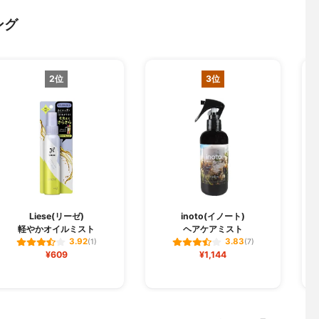
ング
2位
3位
Liese(リーゼ)
inoto(イノート)
軽やかオイルミスト
ヘアケアミスト
3.92
3.83
(1)
(7)
¥609
¥1,144