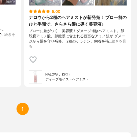
5.00
ナロウから2種のヘアミストが新発売！ ブロー前の
ひと手間で、さらさら髪に導く美容液♪
スト。
ブローに差がつく、美容液！ダメージ補修ヘアミスト。卵
で…
続きを
殻膜アミノ酸、⁡卵殻膜に含まれる豊富なアミノ酸が⁡ ダメー
ジから髪を守り補修⁡。 2種のケラチン⁡、栄養を補…
続きを見
る
NALOW(ナロウ)
ディープモイストヘアミスト
1