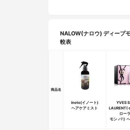
NALOW(ナロウ) ディ
較表
商品名
inoto(イノート)
YVES S
ヘアケアミスト
LAURENT
ローラ
モン パリ 