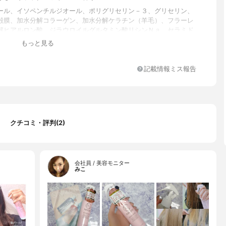
ール、イソペンチルジオール、ポリグリセリン－３、グリセリン、
殻膜、加水分解コラーゲン、加水分解ケラチン（羊毛）、フラーレ
解ヒアルロン酸、ジラウロイルグルタミン酸リシンＮａ、セラミド
ミドＮＰ、セラミドＡＰ、コレステロール（羊毛）、メドウフォー
もっと見る
クトン、ルイボスエキス、キトサン、ＰＣＡ－Ｎａ、ホホバ種子
ニアスピノサ核油、ツバキ種子油、エチルヘキシルグリセリン、シ
エキス、ダマスクバラ花エキス、チャ葉エキス、オウゴン根エキ
記載情報ミス報告
酸、クエン酸Ｎａ、ＢＧ、（スチレン／ＶＰ）コポリマー、ＰＥＧ
ヒマシ油、ヒアルロン酸ヒドロキシプロピルトリモニウム、クオタ
３（羊毛）、ヒドロキシエチルウレア、セトリモニウムクロリド、
ルジモニウムクロリド、ＰＶＰ、ＰＧ、トコフェロール、フェノキ
ル、香料
クチコミ・評判(2)
会社員 / 美容モニター
みこ