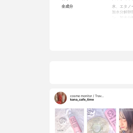
全成分
水、エタノ
加水分解卵
ン、加水分
ＮＧ、セラ
ム－δ－ラ
油、アルガ
ャクヤク根
ス、クエン
－４０水添
ニウム－３
ジステアリ
シエタノー
cosme monitor / Trav…
kana_cafe_time