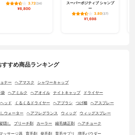
スーパーポジティブ シャンプ
3.72
(34)
ー
¥6,800
3.80
(37)
¥1,698
おすすめ商品ランキング
ョナー
ヘアマスク
シャワーキャップ
手袋
ヘアミルク
ヘアオイル
ナイトキャップ
ドライヤー
ヘッド
くるくるドライヤー
ヘアブラシ
つげ櫛
ヘアスプレー
しウォーター
ヘアフレグランス
ウィッグ
ウィッグスプレー
髪隠し
ブリーチ剤
カーラー
縮毛矯正剤
ヘアチョーク
マッサージ器
育毛剤
発毛剤
育毛サプリ
増毛パウダー