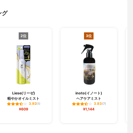
ング
2位
3位
Liese(リーゼ)
inoto(イノート)
軽やかオイルミスト
ヘアケアミスト
3.92
3.83
(1)
(7)
¥609
¥1,144