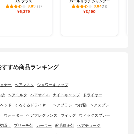
X5 プラス
パールリッチ シャンプー
3.85
3.84
(33)
(18)
¥6,379
¥3,190
おすすめ商品ランキング
ョナー
ヘアマスク
シャワーキャップ
手袋
ヘアミルク
ヘアオイル
ナイトキャップ
ドライヤー
ヘッド
くるくるドライヤー
ヘアブラシ
つげ櫛
ヘアスプレー
しウォーター
ヘアフレグランス
ウィッグ
ウィッグスプレー
髪隠し
ブリーチ剤
カーラー
縮毛矯正剤
ヘアチョーク