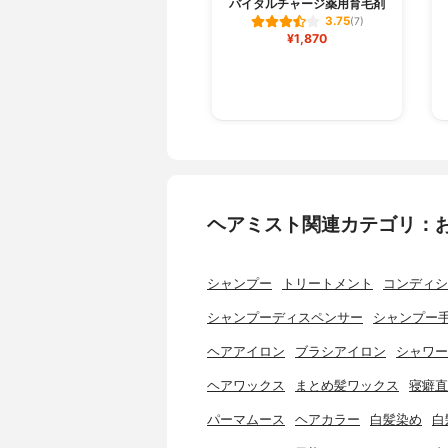
バイタルチャージ薬用育毛剤
3.75
(7)
¥1,870
ヘアミスト関連カテゴリ：
シャンプー
トリートメント
コンディシ
シャンプーディスペンサー
シャンプー
ヘアアイロン
ブラシアイロン
シャワー
ヘアワックス
まとめ髪ワックス
寝癖直
パーマムース
ヘアカラー
白髪染め
白