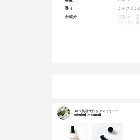
香り
ジャスミン
全成分
ブタン、 
ン、 シク
オール 、
ロール α-
30代美容大好きママです? ᵕ̈*
mimimi_monocil