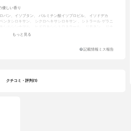
の優しい香り
プロパン、イソブタン、 パルミチン酸イソプロピル、 イソドデカ
ロペンタシロキサン、 シクロヘキサシロキサン 、シトラール ゲラニ
ヘキシルシンナマル 、ヒドロキシシトロネラール 、リモネン 、リナ
イソメチルイオノン 、香料
もっと見る
記載情報ミス報告
クチコミ・評判(1)