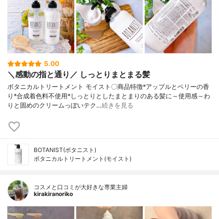
5.00
＼感動の指と通り／ しっとりまとまる髪
ボタニカルトリートメント モイスト〇商品特徴*アップルとベリーの香
り*合成着色料不使用*しっとりとしたまとまりのある髪に～使用感～わ
りと固めのクリームっぽいテク…
続きを見る
BOTANIST(ボタニスト)
ボタニカルトリートメント(モイスト)
コスメと口コミが大好きな専業主婦
kirakiranoriko