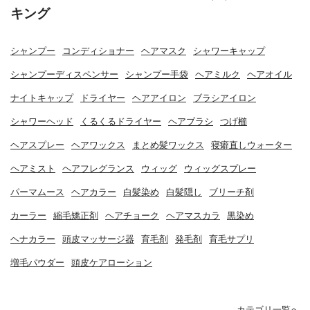
キング
シャンプー
コンディショナー
ヘアマスク
シャワーキャップ
シャンプーディスペンサー
シャンプー手袋
ヘアミルク
ヘアオイル
ナイトキャップ
ドライヤー
ヘアアイロン
ブラシアイロン
シャワーヘッド
くるくるドライヤー
ヘアブラシ
つげ櫛
ヘアスプレー
ヘアワックス
まとめ髪ワックス
寝癖直しウォーター
ヘアミスト
ヘアフレグランス
ウィッグ
ウィッグスプレー
パーマムース
ヘアカラー
白髪染め
白髪隠し
ブリーチ剤
カーラー
縮毛矯正剤
ヘアチョーク
ヘアマスカラ
黒染め
ヘナカラー
頭皮マッサージ器
育毛剤
発毛剤
育毛サプリ
増毛パウダー
頭皮ケアローション
カテゴリ一覧へ