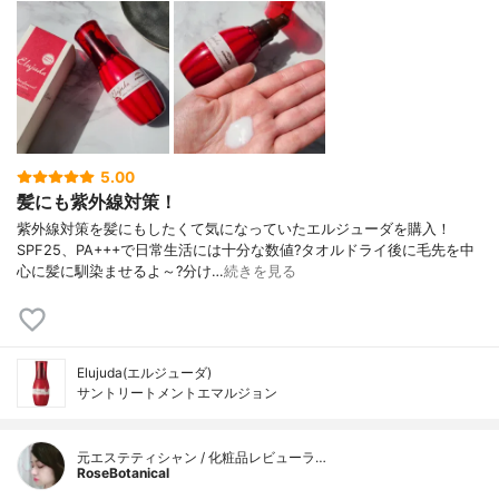
5.00
髪にも紫外線対策！
紫外線対策を髪にもしたくて気になっていたエルジューダを購入！
SPF25、PA+++で日常生活には十分な数値?タオルドライ後に毛先を中
心に髪に馴染ませるよ～?分け…
続きを見る
Elujuda(エルジューダ)
サントリートメントエマルジョン
元エステティシャン / 化粧品レビューラ…
RoseBotanical