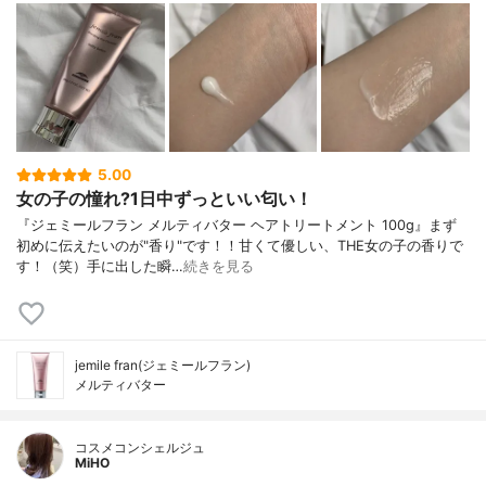
5.00
女の子の憧れ?1日中ずっといい匂い！
『ジェミールフラン メルティバター ヘアトリートメント 100g』まず
初めに伝えたいのが"香り"です！！甘くて優しい、THE女の子の香りで
す！（笑）手に出した瞬…
続きを見る
jemile fran(ジェミールフラン)
メルティバター
コスメコンシェルジュ
MiHO