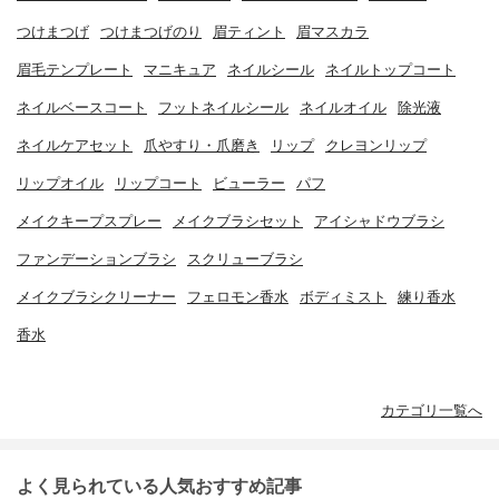
つけまつげ
つけまつげのり
眉ティント
眉マスカラ
眉毛テンプレート
マニキュア
ネイルシール
ネイルトップコート
ネイルベースコート
フットネイルシール
ネイルオイル
除光液
ネイルケアセット
爪やすり・爪磨き
リップ
クレヨンリップ
リップオイル
リップコート
ビューラー
パフ
メイクキープスプレー
メイクブラシセット
アイシャドウブラシ
ファンデーションブラシ
スクリューブラシ
メイクブラシクリーナー
フェロモン香水
ボディミスト
練り香水
香水
カテゴリ一覧へ
よく見られている人気おすすめ記事