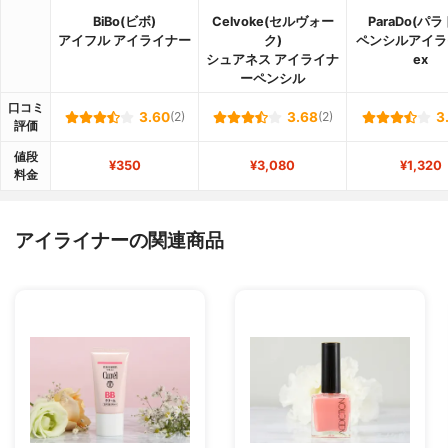
BiBo(ビボ)
Celvoke(セルヴォー
ParaDo(パラ
アイフル アイライナー
ク)
ペンシルアイラ
シュアネス アイライナ
ex
ーペンシル
口コミ
3.60
(2)
3.68
(2)
3
評価
値段
¥350
¥3,080
¥1,320
料金
アイライナーの関連商品