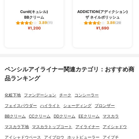
Curél(キュレル)
ADDICTION(アディクション)
BBクリーム
ザ ネイルポリッシュ
3.89
3.86
(11)
(29)
¥1,200
¥1,690
ペンシルアイライナー関連カテゴリ：おすすめ商
品ランキング
化粧下地
ファンデーション
チーク
コンシーラー
フェイスパウダー
ハイライト
シェーディング
ブロンザー
BBクリーム
CCクリーム
DDクリーム
EEクリーム
マスカラ
マスカラ下地
マスカラトップコート
アイライナー
アイシャドウ
アイシャドウベース
アイブロウ
ホットビューラー
アイプチ