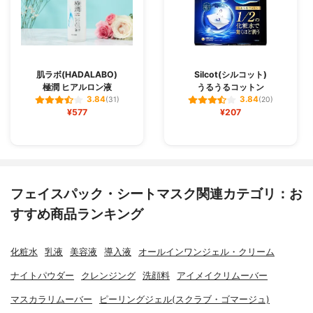
肌ラボ(HADALABO)
Silcot(シルコット)
極潤 ヒアルロン液
うるうるコットン
3.84
3.84
(31)
(20)
¥577
¥207
フェイスパック・シートマスク関連カテゴリ：お
すすめ商品ランキング
化粧水
乳液
美容液
導入液
オールインワンジェル・クリーム
ナイトパウダー
クレンジング
洗顔料
アイメイクリムーバー
マスカラリムーバー
ピーリングジェル(スクラブ・ゴマージュ)