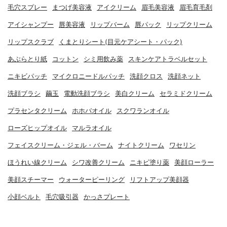
毛穴スプレー
まつげ美容液
アイクリーム
眉毛美容液
眉毛育毛剤
アイシャンプー
唇美容液
リップバーム
唇パック
リップクリーム
リップスクラブ
くまとりシート(目元ケアシート・パック)
あぶらとり紙
コットン
シミ用飲み薬
スキンケアトラベルセット
ニキビパッチ
マイクロニードルパッチ
洗顔クロス
洗顔ネット
洗顔ブラシ
繭玉
電動洗顔ブラシ
美白クリーム
セラミドクリーム
プラセンタクリーム
ホホバオイル
スクワランオイル
ローズヒップオイル
マルラオイル
フェイスクリーム・ジェル・バーム
ナイトクリーム
ワセリン
ほうれい線クリーム
シワ改善クリーム
ニキビ塗り薬
美顔ローラー
美顔スチーマー
ウォーターピーリング
リフトアップ美顔器
小顔ベルト
毛穴吸引器
かっさプレート