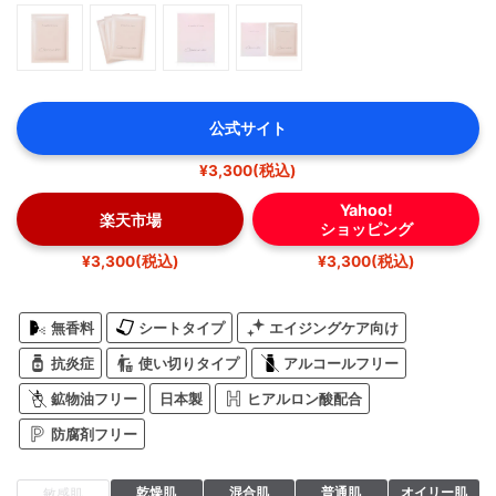
公式サイト
¥3,300(税込)
Yahoo!
楽天市場
ショッピング
¥3,300(税込)
¥3,300(税込)
無香料
シートタイプ
エイジングケア向け
抗炎症
使い切りタイプ
アルコールフリー
鉱物油フリー
日本製
ヒアルロン酸配合
防腐剤フリー
乾燥肌
混合肌
普通肌
オイリー肌
敏感肌