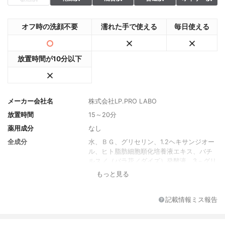
オフ時の洗顔不要
濡れた手で使える
毎日使える
放置時間が10分以下
メーカー会社名
株式会社LP.PRO LABO
放置時間
15～20分
薬用成分
なし
全成分
水、ＢＧ、グリセリン、1.2ヘキサンジオー
ル、ヒト脂肪細胞順化培養液エキス、バチ
ルス／（バラ花／ダイズ）発酵液、3－グリ
セリルアスコルビン酸、エチルヘキシルグ
もっと見る
リセリン、グリチルリチン酸２Ｋ、ヒアル
ロン酸Ｎａ、アラントイン、（ＰＣＡ/イソ
ステアリン酸）グリセレス-25、ポリアクリ
記載情報ミス報告
レートクロスポリマー－6、フェノキシエタ
ノール