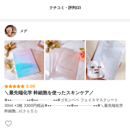
内容量
30ml×3パック
クチコミ・評判(2)
香り
無香料
製造国
日本
内容量のバリエーション
なし
メグ
5.00
＼最先端化学 幹細胞を使ったスキンケア／
✼••┈┈┈┈••✼••┈┈┈┈••✼ゴモンベベ フェイスマスクシート
30ml ×3枚 3300円税込✼••┈┈┈┈••✼••┈┈┈┈••✼＼最先端化学
幹細胞…
続きを見る