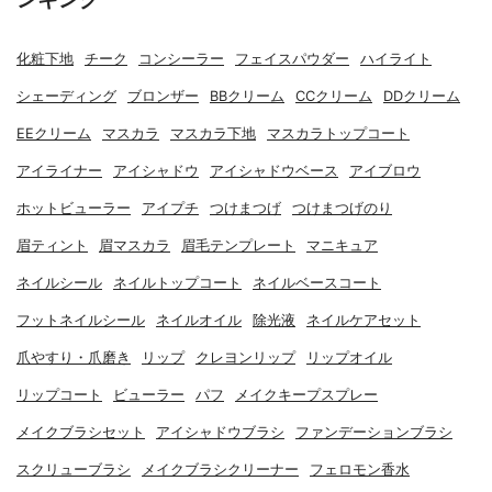
化粧下地
チーク
コンシーラー
フェイスパウダー
ハイライト
シェーディング
ブロンザー
BBクリーム
CCクリーム
DDクリーム
EEクリーム
マスカラ
マスカラ下地
マスカラトップコート
アイライナー
アイシャドウ
アイシャドウベース
アイブロウ
ホットビューラー
アイプチ
つけまつげ
つけまつげのり
眉ティント
眉マスカラ
眉毛テンプレート
マニキュア
ネイルシール
ネイルトップコート
ネイルベースコート
フットネイルシール
ネイルオイル
除光液
ネイルケアセット
爪やすり・爪磨き
リップ
クレヨンリップ
リップオイル
リップコート
ビューラー
パフ
メイクキープスプレー
メイクブラシセット
アイシャドウブラシ
ファンデーションブラシ
スクリューブラシ
メイクブラシクリーナー
フェロモン香水