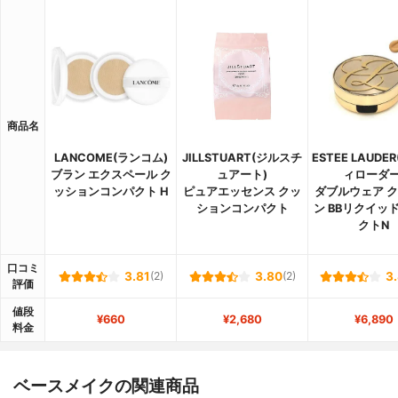
商品名
LANCOME(ランコム)
JILLSTUART(ジルスチ
ESTEE LAUDE
ブラン エクスペール ク
ュアート)
ィローダー
ッションコンパクト H
ピュアエッセンス クッ
ダブルウェア 
ションコンパクト
ン BBリクイッ
クトN
口コミ
3.81
(2)
3.80
(2)
3
評価
値段
¥660
¥2,680
¥6,890
料金
ベースメイクの関連商品