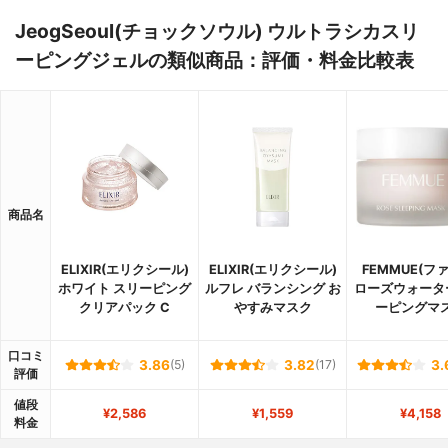
JeogSeoul(チョックソウル) ウルトラシカスリ
ーピングジェルの類似商品：評価・料金比較表
商品名
ELIXIR(エリクシール)
ELIXIR(エリクシール)
FEMMUE(フ
ホワイト スリーピング
ルフレ バランシング お
ローズウォータ
クリアパック C
やすみマスク
ーピングマ
口コミ
3.86
(5)
3.82
(17)
3.
評価
値段
¥2,586
¥1,559
¥4,158
料金