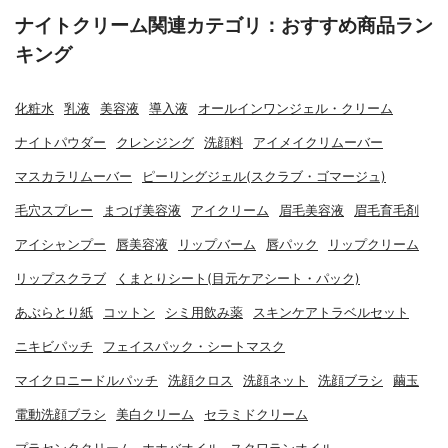
ナイトクリーム関連カテゴリ：おすすめ商品ラン
キング
化粧水
乳液
美容液
導入液
オールインワンジェル・クリーム
ナイトパウダー
クレンジング
洗顔料
アイメイクリムーバー
マスカラリムーバー
ピーリングジェル(スクラブ・ゴマージュ)
毛穴スプレー
まつげ美容液
アイクリーム
眉毛美容液
眉毛育毛剤
アイシャンプー
唇美容液
リップバーム
唇パック
リップクリーム
リップスクラブ
くまとりシート(目元ケアシート・パック)
あぶらとり紙
コットン
シミ用飲み薬
スキンケアトラベルセット
ニキビパッチ
フェイスパック・シートマスク
マイクロニードルパッチ
洗顔クロス
洗顔ネット
洗顔ブラシ
繭玉
電動洗顔ブラシ
美白クリーム
セラミドクリーム