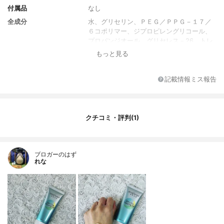
付属品
なし
全成分
水、グリセリン、ＰＥＧ／ＰＰＧ－１７／
６コポリマー、ジプロピレングリコール、
プロパンジオール、グリセレス－26、トレ
ハロース、ポリアクリロイルジメチルタウ
もっと見る
リンアンモニウム、1，2－ヘキサンジオー
ル、BG、ヒドロキシアセトフェノン、ビオ
サッカリドガム－1、パンテノール、酸化チ
記載情報ミス報告
タン (CI 77891)、エチルヘキシルグリセリ
ン、キサンタンガム、マイカ (CI 77019) 、
ＥＤＴＡ－２Ｎａ、ヒドロキシエチルセル
ロース、ヨモギ葉エキス、カンテン、アル
クチコミ・評判(1)
ギン酸Ca、（アクリル酸グリセリル／アク
リル酸）コポリマー、ゲランガム、メリア
アザジラクタ葉エキス、（メチルビニルエ
ブロガーのはず
ーテル／マレイン酸）コポリマー、スベリ
れな
ヒユエキス、カプリリルグリコール、フタ
バムグラエキス、メシマコブエキス、レイ
シエキス、ハス花エキス、メリアアザジラ
クタ花エキス、ビフィズス菌培養溶解質、
ツボクサエキス、ラクトース、フユムシナ
ツクサタケエキス、マデカッソシド、３－
Ｏ－エチルアスコルビン酸