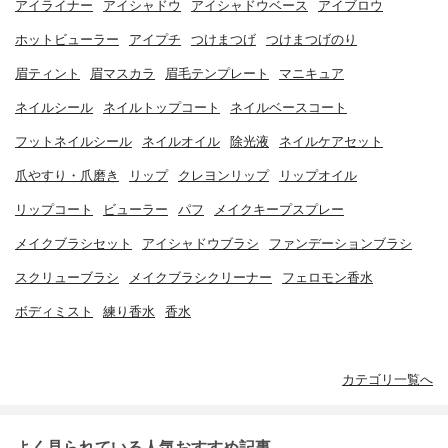
アイライナー
アイシャドウ
アイシャドウベース
アイブロウ
ホットビューラー
アイプチ
つけまつげ
つけまつげのり
眉ティント
眉マスカラ
眉毛テンプレート
マニキュア
ネイルシール
ネイルトップコート
ネイルベースコート
フットネイルシール
ネイルオイル
除光液
ネイルケアセット
爪やすり・爪磨き
リップ
クレヨンリップ
リップオイル
リップコート
ビューラー
パフ
メイクキープスプレー
メイクブラシセット
アイシャドウブラシ
ファンデーションブラシ
スクリューブラシ
メイクブラシクリーナー
フェロモン香水
ボディミスト
練り香水
香水
カテゴリ一覧へ
よく見られている人気おすすめ記事