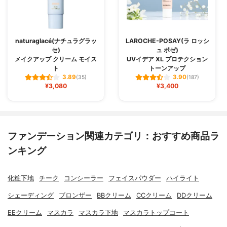
naturaglacé(ナチュラグラッ
LAROCHE-POSAY(ラ ロッシ
セ)
ュ ポゼ)
メイクアップ クリーム モイス
UVイデア XL プロテクション
ト
トーンアップ
3.89
3.90
(35)
(187)
¥3,080
¥3,400
ファンデーション関連カテゴリ：おすすめ商品ラ
ンキング
化粧下地
チーク
コンシーラー
フェイスパウダー
ハイライト
シェーディング
ブロンザー
BBクリーム
CCクリーム
DDクリーム
EEクリーム
マスカラ
マスカラ下地
マスカラトップコート