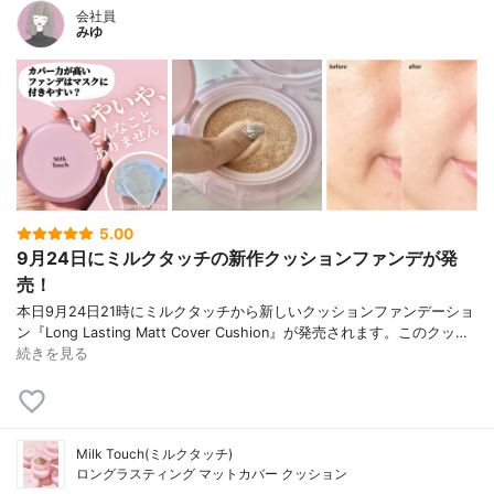
ス、パンテノール、(ビニルジメチコン/メチ
会社員
コンシルセスキオキサン)クロスポリマ ー、
みゆ
ジシロキサン、ジメチコン、酢酸トコフェ
ロール、ラウロイルリシン、安息香酸Na、
トリエトキシカプリリルシラ ン、(アクリレ
ーツ/アクリル酸エチルヘキシル/メタクリル
酸ジメチコン)コポリマー、(ジメチコン/ビ
ニルジメチコン)ク ロスポリマー、(トリメ
チルシロキシケイ酸/ジメチコノール)クロス
ポリマー、ソルビン酸K、香料、炭酸プロピ
レン、グ リセリン、ポリヒドロキシステア
5.00
リン酸、アデノシン、レシチン、イソステ
9月24日にミルクタッチの新作クッションファンデが発
アリン酸、ミリスチン酸イソプロピル、パ
ルミチン酸エチルヘキシル、EDTA-2Na、
売！
シリカ、ポリリシノレイン酸ポリグリセリ
本日9月24日21時にミルクタッチから新しいクッションファンデーショ
ル-3、加水分解ヒアルロン酸、ヒア ルロン
ン『Long Lasting Matt Cover Cushion』が発売されます。このクッ…
酸Na、ヒアルロン酸、ツボクサエキス、オ
続きを見る
ウゴン根エキス、イタドリ根エキス、セイ
ヨウキズタエキス、1,2-ヘ キサンジオー
ル、カンゾウ根エキス、イチゴ葉エキス、
チャ葉エキス、ローズマリー葉エキス、カ
ミツレ花エキス、パ ンクラチウムマリチム
Milk Touch(ミルクタッチ)
ムエキス
ロングラスティング マットカバー クッション