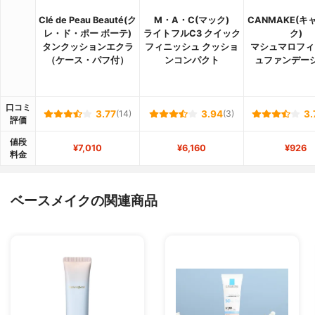
Clé de Peau Beauté(ク
M・A・C(マック)
CANMAKE(キ
レ・ド・ポー ボーテ)
ライトフルC3 クイック
ク)
タンクッションエクラ
フィニッシュ クッショ
マシュマロフィ
（ケース・パフ付）
ンコンパクト
ュファンデー
口コミ
3.77
(14)
3.94
(3)
3.
評価
値段
¥7,010
¥6,160
¥926
料金
ベースメイクの関連商品