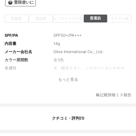
普段使いに
普通肌
乾燥肌
混合肌
インナードライ肌
オイリー肌
SPF/PA
SPF50+/PA+++
内容量
14g
メーカー会社名
Olive International Co., Ltd.
カラー展開数
全3色
全成分
水、酸化チタン、シクロペンタシロキサ
ン、メチルトリメチコン、メトキシケイヒ
もっと見る
酸エチルヘキシル、プロパンジオー ル、ポ
リメタクリル酸メチル、PEG-10ジメチコ
ン、シクロヘキサシロキサン、カプリリル
記載情報ミス報告
メチコン、トリメチルシロキ シケイ酸、ナ
イアシンアミド、ナイロン-12、水酸化Al、
酸化鉄、ラウリルPEG-8ジメチコン、(HDI/
トリメチロールヘキ シルラクトン)クロスポ
クチコミ・評判(1)
リマー、BG、ジステアルジモニウムヘクト
ライト、塩化Na、ステアリン酸、セチルPE
G/PPG10/1ジメチコン、スベリヒユエキ