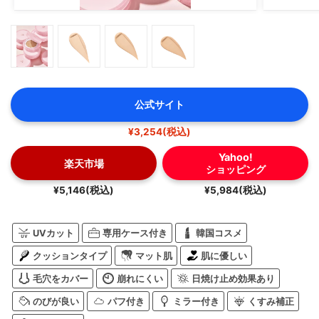
公式サイト
¥3,254(税込)
Yahoo!
楽天市場
ショッピング
¥5,146(税込)
¥5,984(税込)
UVカット
専用ケース付き
韓国コスメ
クッションタイプ
マット肌
肌に優しい
毛穴をカバー
崩れにくい
日焼け止め効果あり
のびが良い
パフ付き
ミラー付き
くすみ補正