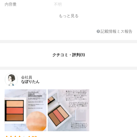
内容量
不明
香り
なし
もっと見る
原産国
スペイン
記載情報ミス報告
クチコミ・評判(1)
会社員
なぽりたん