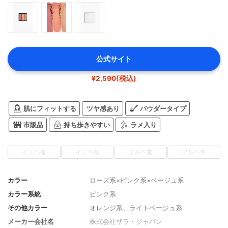
公式サイト
¥2,590(税込)
肌にフィットする
ツヤ感あり
パウダータイプ
市販品
持ち歩きやすい
ラメ入り
イエベ春
イエベ秋
ブルベ夏
ブルベ冬
カラー
ローズ系×ピンク系×ベージュ系
カラー系統
ピンク系
その他カラー
オレンジ系、ライトベージュ系
メーカー会社名
株式会社ザラ・ジャパン