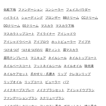
化粧下地
ファンデーション
コンシーラー
フェイスパウダー
ハイライト
シェーディング
ブロンザー
BBクリーム
CCクリーム
DDクリーム
EEクリーム
マスカラ
マスカラ下地
マスカラトップコート
アイライナー
アイシャドウ
アイシャドウベース
アイブロウ
ホットビューラー
アイプチ
つけまつげ
つけまつげのり
眉ティント
眉マスカラ
眉毛テンプレート
マニキュア
ネイルシール
ネイルトップコート
ネイルベースコート
フットネイルシール
ネイルオイル
除光液
ネイルケアセット
爪やすり・爪磨き
リップ
クレヨンリップ
リップオイル
リップコート
ビューラー
パフ
メイクキープスプレー
メイクブラシセット
アイシャドウブラシ
ファンデーションブラシ
スクリューブラシ