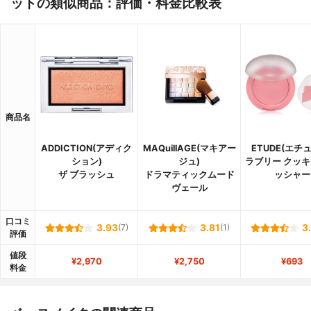
ットの類似商品：評価・料金比較表
商品名
ADDICTION(アディク
MAQuillAGE(マキアー
ETUDE(エチ
ション)
ジュ)
ラブリー クッキ
ザ ブラッシュ
ドラマティックムード
ッシャー
ヴェール
口コミ
3.93
(7)
3.81
(1)
3
評価
値段
¥2,970
¥2,750
¥693
料金