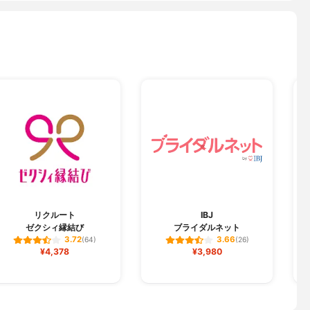
リクルート
IBJ
ゼクシィ縁結び
ブライダルネット
3.72
3.66
(64)
(26)
¥4,378
¥3,980