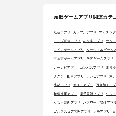
頭脳ゲームアプリ関連カテ
妊活アプリ
カップルアプリ
マッチング
ライブ配信アプリ
顔文字アプリ
オンラ
コインゲームアプリ
ソーシャルゲーム
三国志ゲームアプリ
放置ゲームアプリ
カーナビアプリ
コンパスアプリ
乗り換
タクシー配車アプリ
レシピアプリ
家計
防災アプリ
カメラアプリ
写真加工アプ
無料漫画アプリ
電子書籍アプリ
シフト
タスク管理アプリ
パスワード管理アプ
ゴルフスコア管理アプリ
メモアプリ
日