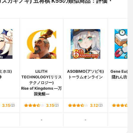
i(ヨシカズカキノキ) 五将棋 K55の類似商品：評価・
(ミホヨ)
LILITH
ASOBIMO(アソビモ)
Gene Eu(
神
TECHNOLOGY(リリス
トーラムオンライン
隠れん坊 オ
テクノロジー)
Rise of Kingdoms ―万
国覚醒―
3.15
(2)
3.15
(2)
3.12
(2)
-
-
-