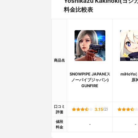
Yoshikazu Kakinok
料金比較表
商品名
SNOWPIPE JAPAN(ス
miHoYo
ノーパイプジャパン)
原
GUNFIRE
口コミ
3.15
(2)
評価
値段
-
-
料金