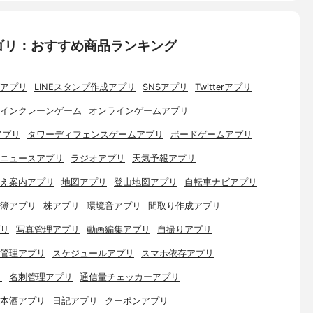
ゴリ：おすすめ商品ランキング
アプリ
LINEスタンプ作成アプリ
SNSアプリ
Twitterアプリ
インクレーンゲーム
オンラインゲームアプリ
アプリ
タワーディフェンスゲームアプリ
ボードゲームアプリ
ニュースアプリ
ラジオアプリ
天気予報アプリ
え案内アプリ
地図アプリ
登山地図アプリ
自転車ナビアプリ
簿アプリ
株アプリ
環境音アプリ
間取り作成アプリ
リ
写真管理アプリ
動画編集アプリ
自撮りアプリ
管理アプリ
スケジュールアプリ
スマホ依存アプリ
リ
名刺管理アプリ
通信量チェッカーアプリ
本酒アプリ
日記アプリ
クーポンアプリ