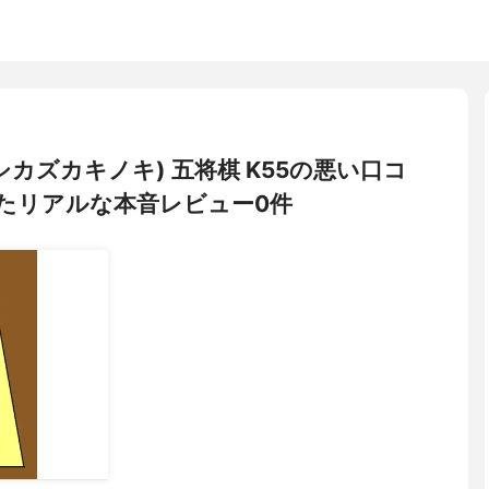
ki(ヨシカズカキノキ) 五将棋 K55の悪い口コ
たリアルな本音レビュー0件