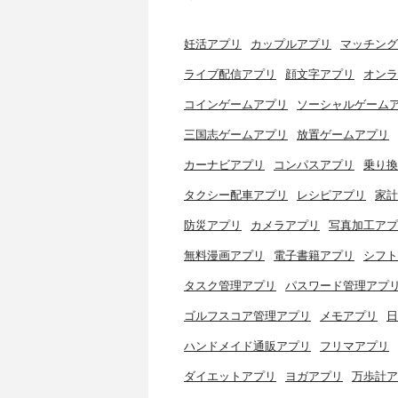
妊活アプリ
カップルアプリ
マッチング
ライブ配信アプリ
顔文字アプリ
オンラ
コインゲームアプリ
ソーシャルゲーム
三国志ゲームアプリ
放置ゲームアプリ
カーナビアプリ
コンパスアプリ
乗り換
タクシー配車アプリ
レシピアプリ
家計
防災アプリ
カメラアプリ
写真加工アプ
無料漫画アプリ
電子書籍アプリ
シフト
タスク管理アプリ
パスワード管理アプ
ゴルフスコア管理アプリ
メモアプリ
日
ハンドメイド通販アプリ
フリマアプリ
ダイエットアプリ
ヨガアプリ
万歩計ア