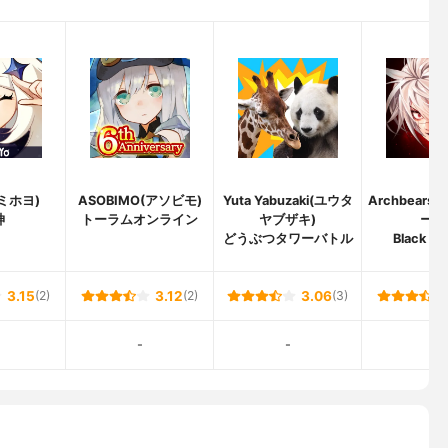
(ミホヨ)
ASOBIMO(アソビモ)
Yuta Yabuzaki(ユウタ
Archbear
神
トーラムオンライン
ヤブザキ)
ーズ
どうぶつタワーバトル
Black Sur
3.15
(2)
3.12
(2)
3.06
(3)
-
-
-