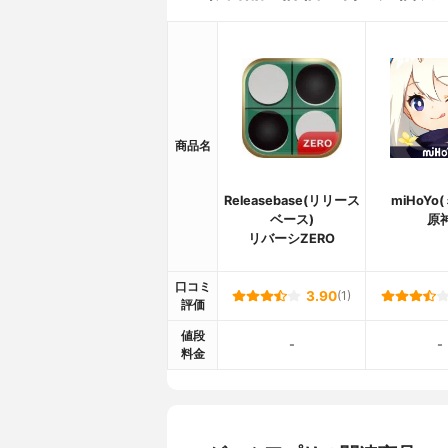
商品名
Releasebase(リリース
miHoYo
ベース)
原
リバーシZERO
口コミ
3.90
(1)
評価
値段
-
-
料金