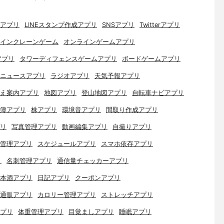
アプリ
LINEスタンプ作成アプリ
SNSアプリ
Twitterアプリ
インクレーンゲーム
オンラインゲームアプリ
アプリ
タワーディフェンスゲームアプリ
ボードゲームアプリ
ニュースアプリ
ラジオアプリ
天気予報アプリ
え案内アプリ
地図アプリ
登山地図アプリ
自転車ナビアプリ
簿アプリ
株アプリ
環境音アプリ
間取り作成アプリ
リ
写真管理アプリ
動画編集アプリ
自撮りアプリ
管理アプリ
スケジュールアプリ
スマホ依存アプリ
リ
名刺管理アプリ
通信量チェッカーアプリ
本酒アプリ
日記アプリ
クーポンアプリ
通販アプリ
カロリー管理アプリ
ストレッチアプリ
プリ
体重管理アプリ
目覚ましアプリ
睡眠アプリ