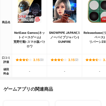
商品名
NetEase Games(ネッ
SNOWPIPE JAPAN(ス
Releasebase
トイースゲーム)
ノーパイプジャパン)
ベース)
荒野行動-スマホ版バト
GUNFIRE
リバーシZE
ロワ
口コミ
3.15
(3)
3.15
(2)
3
評価
値段
-
-
-
料金
ゲームアプリの関連商品