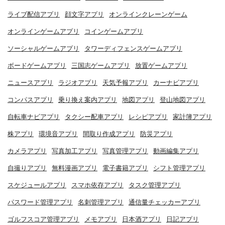
ライブ配信アプリ
顔文字アプリ
オンラインクレーンゲーム
オンラインゲームアプリ
コインゲームアプリ
ソーシャルゲームアプリ
タワーディフェンスゲームアプリ
ボードゲームアプリ
三国志ゲームアプリ
放置ゲームアプリ
ニュースアプリ
ラジオアプリ
天気予報アプリ
カーナビアプリ
コンパスアプリ
乗り換え案内アプリ
地図アプリ
登山地図アプリ
自転車ナビアプリ
タクシー配車アプリ
レシピアプリ
家計簿アプリ
株アプリ
環境音アプリ
間取り作成アプリ
防災アプリ
カメラアプリ
写真加工アプリ
写真管理アプリ
動画編集アプリ
自撮りアプリ
無料漫画アプリ
電子書籍アプリ
シフト管理アプリ
スケジュールアプリ
スマホ依存アプリ
タスク管理アプリ
パスワード管理アプリ
名刺管理アプリ
通信量チェッカーアプリ
ゴルフスコア管理アプリ
メモアプリ
日本酒アプリ
日記アプリ