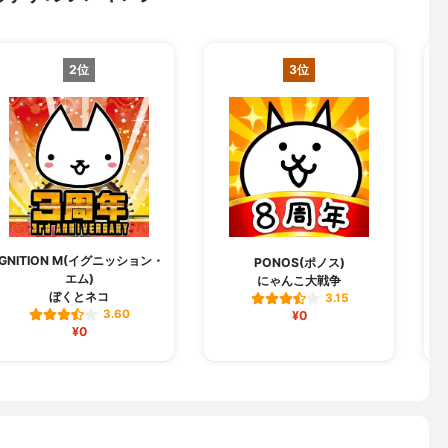
2位
3位
IGNITION M(イグニッション・
I
PONOS(ポノス)
エム)
にゃんこ大戦争
ぼくとネコ
3.15
3.60
¥0
¥0