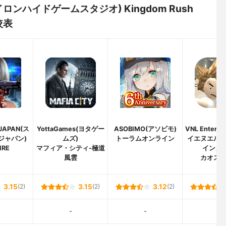
io(アイロンハイドゲームスタジオ) Kingdom Rush
較表
JAPAN(ス
YottaGames(ヨタゲー
ASOBIMO(アソビモ)
VNL Enterta
ジャパン)
ムズ)
トーラムオンライン
イエヌエル
IRE
マフィア・シティ-極道
インメン
風雲
カオス
3.15
(2)
3.15
(2)
3.12
(2)
-
-
-