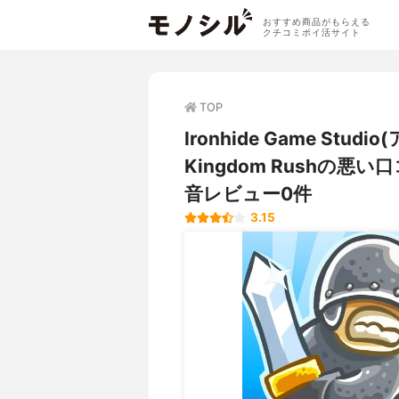
おすすめ商品がもらえる
クチコミポイ活サイト
TOP
Ironhide Game S
Kingdom Rushの
音レビュー0件
3.15