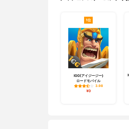
1位
IGG(アイジージー)
ロードモバイル
3.98
¥0