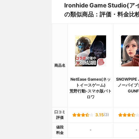
Ironhide Game Stud
の類似商品：評価・料金比
商品名
NetEase Games(ネッ
SNOWPIPE 
トイースゲーム)
ノーパイプ
荒野行動-スマホ版バト
GUNF
ロワ
口コミ
3.15
(3)
評価
値段
-
-
料金