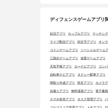
ディフェンスゲームアプリ
妊活アプリ
カップルアプリ
マッチング
ライブ配信アプリ
顔文字アプリ
オンラ
コインゲームアプリ
ソーシャルゲーム
三国志ゲームアプリ
放置ゲームアプリ
天気予報アプリ
カーナビアプリ
コンパ
自転車ナビアプリ
タクシー配車アプリ
間取り作成アプリ
防災アプリ
カメラア
自撮りアプリ
無料漫画アプリ
電子書籍
スマホ依存アプリ
タスク管理アプリ
パ
ゴルフスコア管理アプリ
メモアプリ
日