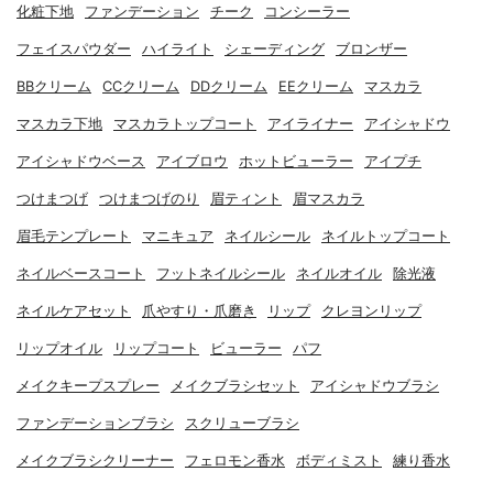
化粧下地
ファンデーション
チーク
コンシーラー
フェイスパウダー
ハイライト
シェーディング
ブロンザー
BBクリーム
CCクリーム
DDクリーム
EEクリーム
マスカラ
マスカラ下地
マスカラトップコート
アイライナー
アイシャドウ
アイシャドウベース
アイブロウ
ホットビューラー
アイプチ
つけまつげ
つけまつげのり
眉ティント
眉マスカラ
眉毛テンプレート
マニキュア
ネイルシール
ネイルトップコート
ネイルベースコート
フットネイルシール
ネイルオイル
除光液
ネイルケアセット
爪やすり・爪磨き
リップ
クレヨンリップ
リップオイル
リップコート
ビューラー
パフ
メイクキープスプレー
メイクブラシセット
アイシャドウブラシ
ファンデーションブラシ
スクリューブラシ
メイクブラシクリーナー
フェロモン香水
ボディミスト
練り香水