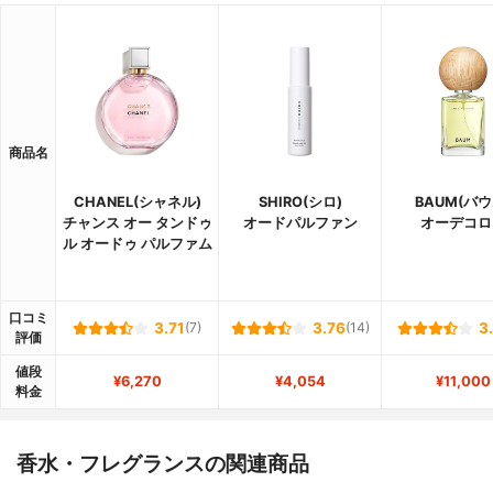
商品名
CHANEL(シャネル)
SHIRO(シロ)
BAUM(バウ
チャンス オー タンドゥ
オードパルファン
オーデコロ
ル オードゥ パルファム
口コミ
3.71
(7)
3.76
(14)
3
評価
値段
¥6,270
¥4,054
¥11,000
料金
香水・フレグランスの関連商品