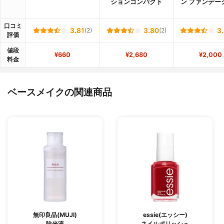
ションコンパクト
ン ファンデー
口コミ
3.81
(2)
3.80
(2)
3
評価
値段
¥660
¥2,680
¥2,000
料金
ベースメイクの関連商品
無印良品(MUJI)
essie(エッシー)
除光液
ネイルポリッシュ