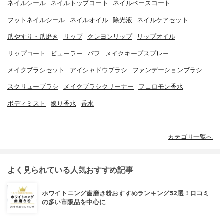
ネイルシール
ネイルトップコート
ネイルベースコート
フットネイルシール
ネイルオイル
除光液
ネイルケアセット
爪やすり・爪磨き
リップ
クレヨンリップ
リップオイル
リップコート
ビューラー
パフ
メイクキープスプレー
メイクブラシセット
アイシャドウブラシ
ファンデーションブラシ
スクリューブラシ
メイクブラシクリーナー
フェロモン香水
ボディミスト
練り香水
香水
カテゴリ一覧へ
よく見られている人気おすすめ記事
ホワイトニング歯磨き粉おすすめランキング52選！口コミ
の多い市販品を中心に