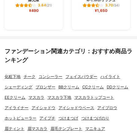
3.64
3.70
(21)
(54)
¥490
¥1,650
ファンデーション関連カテゴリ：おすすめ商品ラ
ンキング
化粧下地
チーク
コンシーラー
フェイスパウダー
ハイライト
シェーディング
ブロンザー
BBクリーム
CCクリーム
DDクリーム
EEクリーム
マスカラ
マスカラ下地
マスカラトップコート
アイライナー
アイシャドウ
アイシャドウベース
アイブロウ
ホットビューラー
アイプチ
つけまつげ
つけまつげのり
眉ティント
眉マスカラ
眉毛テンプレート
マニキュア