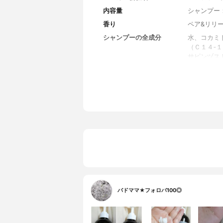
内容量
シャンプー：
香り
ペア&リリ
シャンプーの全成分
水、コカミ
（Ｃ１４‐
サピンヅス
ス、カミツ
キス、カン
液、ゴヨウ
チマエキス
メフウロエ
ーブ油脂肪
マシ油、グ
０、エチル
テル、ＢＧ
クエン酸、
ル、香料
コンディショナーの全成分
水、ＤＰＧ
エチルヘキ
バドママ★フォロバ100◎
ムブロミド
ズマリー葉
エベラ葉エ
豆乳発酵液