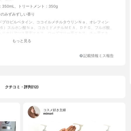
350mL、トリートメント：350g
ーのみずみずしい香り
ドプロピルベタイン、ココイルメチルタウリンＮａ、オレフィン
１６）スルホン酸Ｎａ、コカミドメチルＭＥＡ、ＤＰＧ、フルボ酸、
トリホリアツス果実エキス、ローズマリー葉エキス、チャ葉エキ
レ花エキス、ツボクサエキス、アロエベラ葉エキス、イタドリ根エ
もっと見る
ゾウ根エキス、オウゴン根エキス、ビルベリー葉エキス、豆乳発酵
マツ種子油、セイヨウニワトコ花エキス、ラベンダー花エキス、ヘ
、オクラ果実エキス、カニナバラ果実油、シロキクラゲ多糖体、ヒ
記載情報ミス報告
キス、スイゼンジノリ多糖体、ゼイン、オキソチアゾリジン、オリ
酸セテアリル、オリーブ油脂肪酸ソルビタン、ＰＥＧ‐１００水添ヒ
リチルリチン酸２Ｋ、ピロクトンオラミン、ポリクオタニウム‐１
ヘキシルグリセリン、ポリオキシエチレンセチルステアリルジエー
、トリイソステアリン酸ＰＥＧ‐１６０ソルビタン、エチドロン酸、
クチコミ・評判(12)
クエン酸Ｎａ、エタノール、安息香酸Ｎａ、フェノキシエタノー
、ミリスチルアルコール、水添ナタネ油アルコール、パルミチン酸
シル、ステアラミドプロピルジメチルアミン、ステアルトリモニウ
コスメ好き主婦
、水添パーム油、フルボ酸、プルケネチアボルビリス種子油、ロー
minori
エキス、チャ葉エキス、カミツレ花エキス、ツボクサエキス、アロ
キス、イタドリ根エキス、カンゾウ根エキス、オウゴン根エキス、
、マカデミア種子油、ヒマワリ種子油、ゴヨウマツ種子油、アシタ