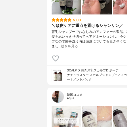
5.00
＼頭皮ケアに重点を置けるシャンリン／
育毛シャンプーでおなじみのアンファーの製品。
髪を思いっきり切ってヘアドネーションし、今シ
ブなので髪を洗う時は頭皮についても良さそうな
まし…
続きを見る
SCALP D BEAUTÉ(スカルプD ボーテ)
ナチュラスター スカルプシャンプー／ス
ートメントパック
韓国コスメ
aqua