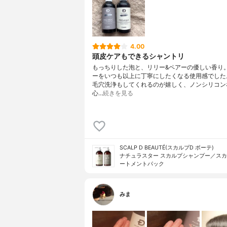
4.00
頭皮ケアもできるシャントリ
もっちりした泡と、リリー&ペアーの優しい香り
ーをいつも以上に丁寧にしたくなる使用感でした
毛穴洗浄もしてくれるのが嬉しく、ノンシリコン
心…
続きを見る
SCALP D BEAUTÉ(スカルプD ボーテ)
ナチュラスター スカルプシャンプー／ス
ートメントパック
みま