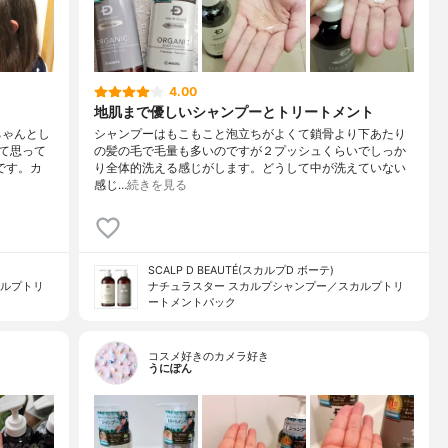
4.00
地肌まで優しいシャンプーとトリートメント
ちゃんとし
シャンプーはもこもこと泡立ちがよくて鎖骨より下あたり
て思って
の髪の毛で毛量も多いのですが２プッシュくらいでしっか
です。カ
り全体的洗える感じがします。どうして中が洗えていない
感じ…
続きを見る
SCALP D BEAUTÉ(スカルプD ボーテ)
カルプトリ
ナチュラスター スカルプシャンプー／スカルプトリ
ートメントパック
コスメ好きのカメラ好き
うにぽん