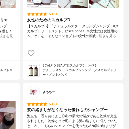
5.00
リ✨
女性のためのスカルプD
ンプー ・
【スカルプD】「ナチュラルスター スカルプシャンプー&ス
を優しく
カルプトリートメント」@scalpdbeaute女性には女性用の
続きを見
ヘアケアを！そんなコンセプトの女性の頭皮…
続きを見る
SCALP D BEAUTÉ(スカルプD ボーテ)
カルプトリ
ナチュラスター スカルプシャンプー／スカルプトリ
ートメントパック
よもちー
5.00
髪の絡まりがなくなった優れものシャンプー
泡立ち・香り共によし◎冬の最大の悩みである乾燥が克服
されました！乾燥とクセ毛による髪の絡まりに悩んでいた
ところ、こちらのシャンプーを使ったら8?9割の絡まりが