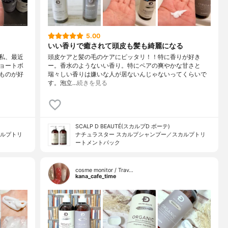
5.00
いい香りで癒されて頭皮も髪も綺麗になる
私、最近
頭皮ケアと髪の毛のケアにピッタリ！！特に香りが好き
ョートボ
ー。香水のようないい香り。特にペアの爽やかな甘さと
ものが好
瑞々しい香りは嫌いな人が居ないんじゃないってくらいで
す。泡立…
続きを見る
SCALP D BEAUTÉ(スカルプD ボーテ)
カルプトリ
ナチュラスター スカルプシャンプー／スカルプトリ
ートメントパック
cosme monitor / Trav…
kana_cafe_time