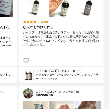
キス、アボカドエキス、セイヨウニワトコ花エキス、カニナバラ果
キクラゲ多糖体、シア脂、アルギニン、ゼイン、オキソチアゾリジ
ブ油脂肪酸セテアリル、オリーブ油脂肪酸ソルビタン、グリチルリ
、ポリクオタニウム‐１０、エチルヘキシルグリセリン、ＢＧ、リン
4.00
アリン酸ソルビタン、ステアリン酸グリセリル、イソステアリルア
んわり
頭皮にもつけられる
（エチルヘキサン酸／ステアリン酸／アジピン酸）グリセリル、Ｐ
プリリルエーテル、ＰＥＧ‐１６０Ｍ、イソプロパノール、エタノー
シャンプーは粘度のあるテクスチャーもっちりと濃密な感
キシエタノール、香料
じに泡立ちます。泡立ちが良いので髪の摩擦も少なく洗え
は好きな
そう。洗い上がりはけっこうスッキリとする感じで地肌の
もすぐに
ベタ…
続きを見る
、サラサ
SCALP D BEAUTÉ(スカルプD ボーテ)
カルプトリ
ナチュラスター スカルプシャンプー／スカルプトリ
ートメントパック
メ…
コスメと口コミが大好きな専業主婦
kirakiranoriko