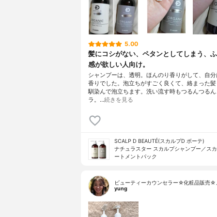
バ葉／茎エ
実油、シロ
ン、オリー
チン酸２Ｋ
5.00
ゴ酸、ステ
髪にコシがない、ペタンとしてしまう、ふ
ルコール、
ＰＧ‐３カ
感が欲しい人向け。
ル、フェノ
シャンプーは、透明。ほんのり香りがして、自分
香りでした。泡立ちがすごく良くて、絡まった髪
馴染んで泡立ちます。洗い流す時もつるんつるん
ラ。…
続きを見る
SCALP D BEAUTÉ(スカルプD ボーテ)
ナチュラスター スカルプシャンプー／ス
ートメントパック
ビューティーカウンセラー☆化粧品販売☆
yung