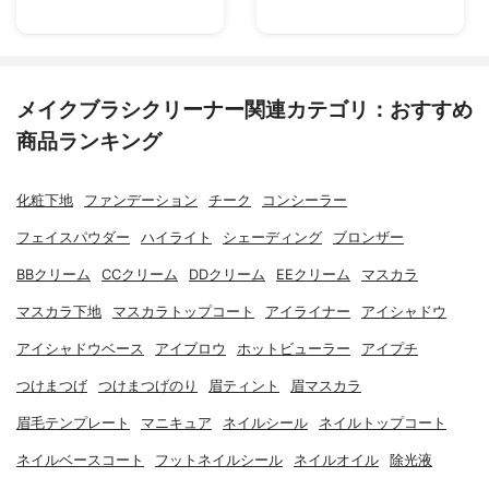
メイクブラシクリーナー関連カテゴリ：おすすめ
商品ランキング
化粧下地
ファンデーション
チーク
コンシーラー
フェイスパウダー
ハイライト
シェーディング
ブロンザー
BBクリーム
CCクリーム
DDクリーム
EEクリーム
マスカラ
マスカラ下地
マスカラトップコート
アイライナー
アイシャドウ
アイシャドウベース
アイブロウ
ホットビューラー
アイプチ
つけまつげ
つけまつげのり
眉ティント
眉マスカラ
眉毛テンプレート
マニキュア
ネイルシール
ネイルトップコート
ネイルベースコート
フットネイルシール
ネイルオイル
除光液