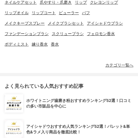
ネイルケアセット
爪やすり・爪磨き
リップ
クレヨンリップ
リップオイル
リップコート
ビューラー
パフ
メイクキープスプレー
メイクブラシセット
アイシャドウブラシ
ファンデーションブラシ
スクリューブラシ
フェロモン香水
ボディミスト
練り香水
香水
カテゴリ一覧へ
よく見られている人気おすすめ記事
ホワイトニング歯磨き粉おすすめランキング52選！口コミ
の多い市販品を中心に
アイシャドウおすすめ人気ランキング52選！パレット&単
色&ラメ入り商品を徹底比較！