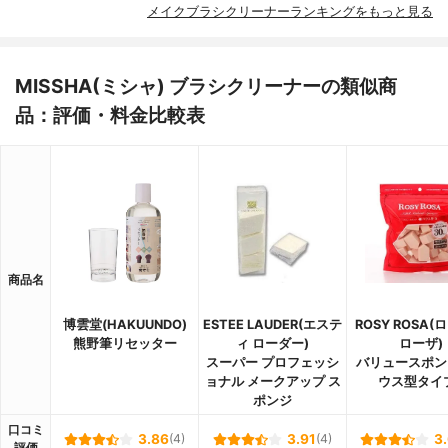
メイクブラシクリーナーランキングをもっと見る
MISSHA(ミシャ) ブラシクリーナーの類似商
品：評価・料金比較表
商品名
博雲堂(HAKUUNDO)
ESTEE LAUDER(エステ
ROSY ROSA
熊野筆リセッター
ィ ローダー)
ローザ)
スーパー プロフェッシ
バリュースポン
ョナル メークアップ ス
ウス型タイ
ポンジ
口コミ
3.86
(4)
3.91
(4)
3
評価