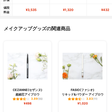
値段
¥3,535
¥1,320
¥432
料金
メイクアップグッズの関連商品
CEZANNE(セザンヌ)
FASIO(ファシオ)
超細芯アイブロウ
リキッド&パウダー アイブロウ
3.89
3.83
(55)
(11)
¥498
¥1,020