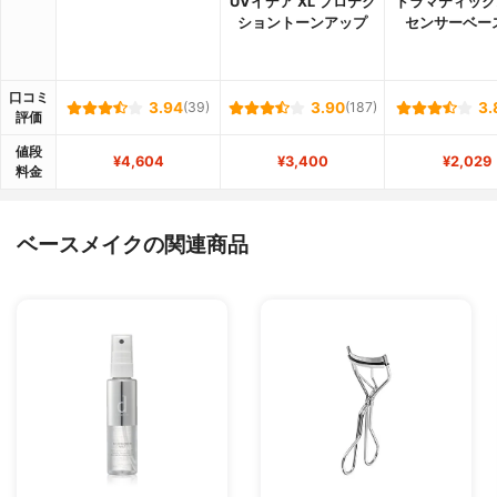
UVイデア XL プロテク
ドラマティック
ショントーンアップ
センサーベース
口コミ
3.94
(39)
3.90
(187)
3.
評価
値段
¥4,604
¥3,400
¥2,029
料金
ベースメイクの関連商品