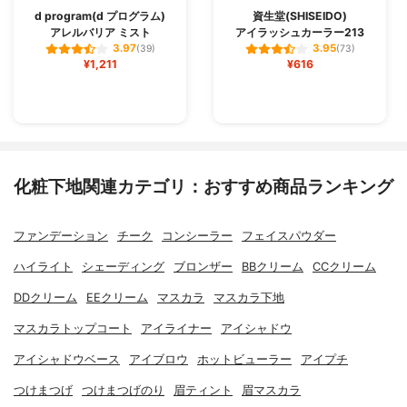
d program(d プログラム)
資生堂(SHISEIDO)
アレルバリア ミスト
アイラッシュカーラー213
3.97
3.95
(39)
(73)
¥1,211
¥616
化粧下地関連カテゴリ：おすすめ商品ランキング
ファンデーション
チーク
コンシーラー
フェイスパウダー
ハイライト
シェーディング
ブロンザー
BBクリーム
CCクリーム
DDクリーム
EEクリーム
マスカラ
マスカラ下地
マスカラトップコート
アイライナー
アイシャドウ
アイシャドウベース
アイブロウ
ホットビューラー
アイプチ
つけまつげ
つけまつげのり
眉ティント
眉マスカラ