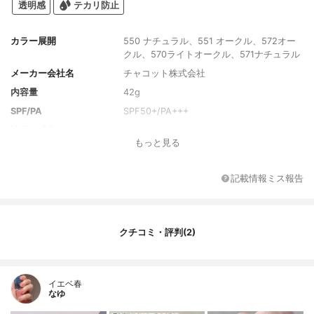
透明感
テカリ防止
カラー展開
550 ナチュラル、551 オークル、572オー
クル、570ライトオークル、571ナチュラル
メーカー会社名
チャコット株式会社
内容量
42g
SPF/PA
SPF50+/PA+++
注目の成分
コラーゲン、ヒアルロン酸
もっと見る
全成分
水、シクロペンタシロキサン、トリエチル
ヘキサノイン、ＢＧ・グリセリン、ＰＥＧ
－１０ジメチコン、トリメチルシロキシケ
記載情報ミス報告
イ酸、（ＨＤＩ／トリメチロールヘキシル
ラクトン）クロスポリマー、ステアリン
酸・オクチルドデカノール、マカデミア種
子油、アルガニアスピノサ核油、シア脂、
クチコミ・評判(2)
トウキンセンカエキス、オリーブ果実油、
ローズマリー葉エキス、ヒマワリ種子油、
ゼニアオイ花／葉／茎エキス、セイヨウハ
ッカ葉エキス、セイヨウサクラソウ花エキ
イエベ春
なゆ
ス、ハゴロモグサ花／葉／茎エキス、ベロ
ニカオフィシナリス花／葉／茎エキス、メ