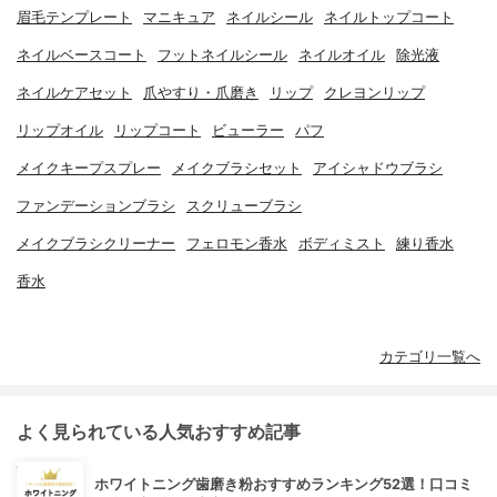
眉毛テンプレート
マニキュア
ネイルシール
ネイルトップコート
ネイルベースコート
フットネイルシール
ネイルオイル
除光液
ネイルケアセット
爪やすり・爪磨き
リップ
クレヨンリップ
リップオイル
リップコート
ビューラー
パフ
メイクキープスプレー
メイクブラシセット
アイシャドウブラシ
ファンデーションブラシ
スクリューブラシ
メイクブラシクリーナー
フェロモン香水
ボディミスト
練り香水
香水
カテゴリ一覧へ
よく見られている人気おすすめ記事
ホワイトニング歯磨き粉おすすめランキング52選！口コミ