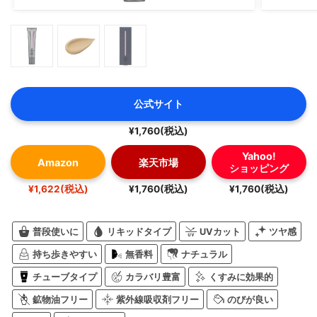
公式サイト
¥1,760(税込)
Yahoo!
Amazon
楽天市場
ショッピング
¥1,622(税込)
¥1,760(税込)
¥1,760(税込)
普段使いに
リキッドタイプ
UVカット
ツヤ感
持ち歩きやすい
無香料
ナチュラル
チューブタイプ
カラバリ豊富
くすみに効果的
鉱物油フリー
紫外線吸収剤フリー
のびが良い