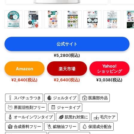
公式サイト
¥5,280(税込)
Yahoo!
Amazon
楽天市場
ショッピング
¥2,640(税込)
¥2,640(税込)
¥3,038(税込)
スパチュラつき
ジェルタイプ
医薬部外品
界面活性剤フリー
ジャータイプ
オールインワンタイプ
肌荒れ対策に
毛穴ケア
合成香料フリー
鉱物油フリー
保湿成分配合