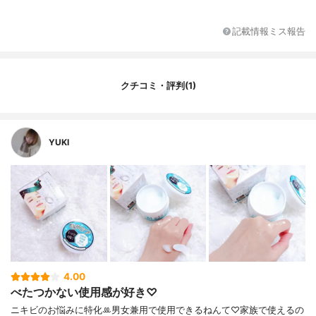
ニルポリマー、 トリメチルグ リシン、トレ
ハロース、水酸化K、ステアリン酸POEソル
記載情報ミス報告
ビタン、キサンタンガム、サクシニルアテ
ロコラーゲン液、水添大豆リン脂質、ビサ
ボロー ル、プルーン酵素分解物、トウキエ
キス－1、チンピエキス、キウイエキス、ラ
クチコミ・評判(1)
ウロイルグルタミン酸ジ(フィトステリル・
オクチルドデシル)、ステアロイルフィトス
フィ
YUKI
4.00
べたつかない使用感が好き♡
ニキビのお悩みに特化ꔛ‬男女兼用で使用できるねんて♡家族で使えるの