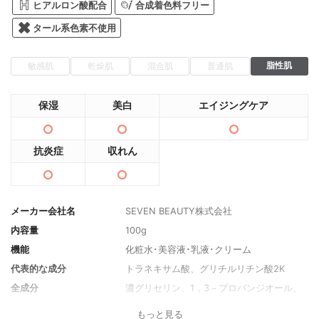
ヒアルロン酸配合
合成着色料フリー
タール系色素不使用
脂性肌
敏感肌
乾燥肌
混合肌
普通肌
保湿
美白
エイジングケア
抗炎症
収れん
メーカー会社名
SEVEN BEAUTY株式会社
内容量
100g
機能
化粧水･美容液･乳液･クリーム
代表的な成分
トラネキサム酸、グリチルリチン酸2K
全成分
濃グリセリン、1，3－プロパンジオール、
1，2－ペンタンジオール、BG、エチルヘキ
もっと見る
サン酸セチル、ジメチコン、カルボキシビ