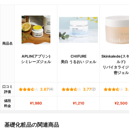
商品名
APLIN(アプリン)
CHIFURE
Skinkalede(
シミレーズジェル
美白 うるおい ジェル
ルド)
リバイタライジ
密ジェル
口コミ
3.67
(4)
3.77
(2)
3
評価
値段
¥1,980
¥1,210
¥2,500
料金
基礎化粧品の関連商品