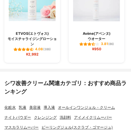
ETVOS(エトヴォス)
Avène(アベンヌ)
モイスチャライジングローショ
ウオーター
ン
3.81
(86)
¥950
4.08
(386)
¥2,992
シワ改善クリーム関連カテゴリ：おすすめ商品ラ
ンキング
化粧水
乳液
美容液
導入液
オールインワンジェル・クリーム
ナイトパウダー
クレンジング
洗顔料
アイメイクリムーバー
マスカラリムーバー
ピーリングジェル(スクラブ・ゴマージュ)