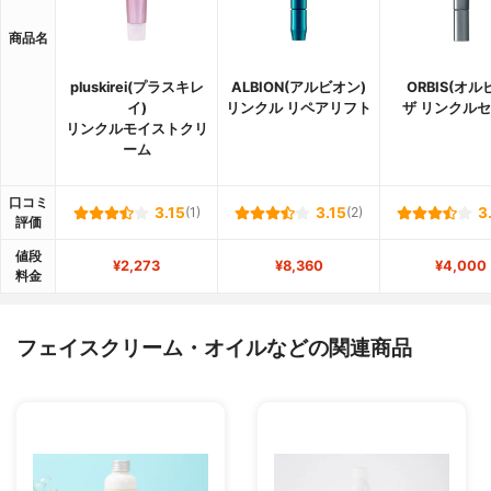
商品名
pluskirei(プラスキレ
ALBION(アルビオン)
ORBIS(オル
イ)
リンクル リペアリフト
ザ リンクル
リンクルモイストクリ
ーム
口コミ
3.15
(1)
3.15
(2)
3
評価
値段
¥2,273
¥8,360
¥4,000
料金
フェイスクリーム・オイルなどの関連商品