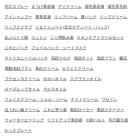
毛穴スプレー
まつげ美容液
アイクリーム
眉毛美容液
眉毛育毛剤
アイシャンプー
唇美容液
リップバーム
唇パック
リップクリーム
リップスクラブ
くまとりシート(目元ケアシート・パック)
あぶらとり紙
コットン
シミ用飲み薬
スキンケアトラベルセット
ニキビパッチ
フェイスパック・シートマスク
マイクロニードルパッチ
洗顔クロス
洗顔ネット
洗顔ブラシ
繭玉
電動洗顔ブラシ
美白クリーム
セラミドクリーム
プラセンタクリーム
ホホバオイル
スクワランオイル
ローズヒップオイル
マルラオイル
フェイスクリーム・ジェル・バーム
ナイトクリーム
ワセリン
ほうれい線クリーム
ニキビ塗り薬
美顔ローラー
美顔スチーマー
ウォーターピーリング
リフトアップ美顔器
小顔ベルト
毛穴吸引器
かっさプレート