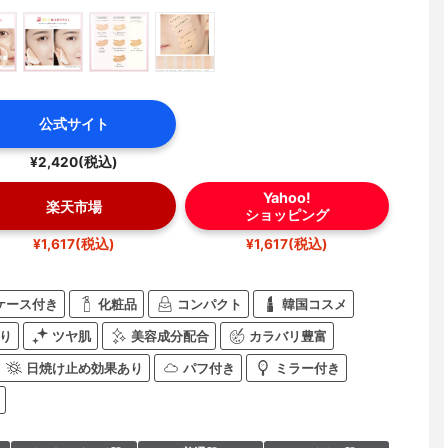
公式サイト
¥2,420(税込)
Yahoo!
楽天市場
ショッピング
¥1,617(税込)
¥1,617(税込)
ケース付き
化粧品
コンパクト
韓国コスメ
り
ツヤ肌
美容成分配合
カラバリ豊富
日焼け止め効果あり
パフ付き
ミラー付き