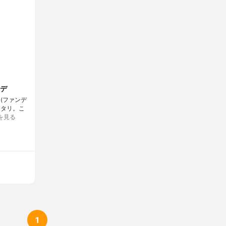
デ
(ファンデ
ピッタリ。こ
を見る
1