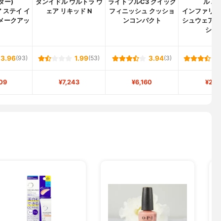
ダー)
タンイドル ウルトラ ウ
ライトフルC3 クイック
ル パ
 ステイ イ
ェア リキッド N
フィニッシュ クッショ
インファリブ
 メークアッ
ンコンパクト
シュウェア 
ショ
3.96
(93)
1.99
(53)
3.94
(3)
09
¥7,243
¥6,160
¥2,1