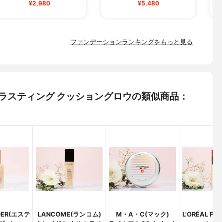
¥2,980
¥5,480
ファンデーションランキングをもっと見る
ブルラスティング クッショングロウの類似商品：
UDER(エステ
LANCOME(ランコム)
M・A・C(マック)
L'ORÉAL PA