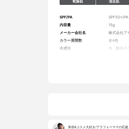
乾燥肌
混合肌
SPF/PA
SPF50+/PA
内容量
15g
メーカー会社名
株式会社ア
カラー展開数
全4色
全成分
水、酸化チ
エチルヘキ
トリメチコ
プロパンジ
ウリルポリ
ジモニウム
酸、BG、
ポリビニル
エトキシカ
BHT、ト
ル/メタク
30、ポリソ
2Na、香料
美容&コスメ大好き/アラフォーママの応援