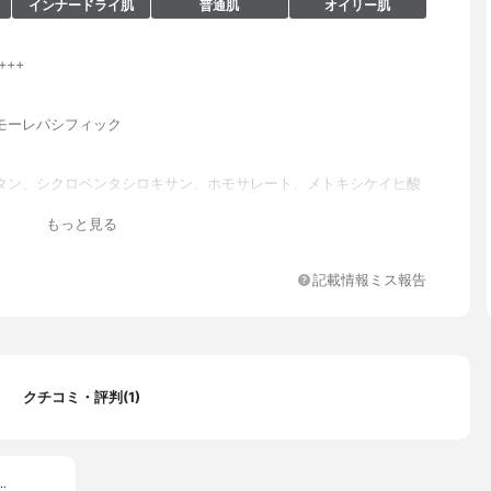
インナードライ肌
普通肌
オイリー肌
+++
モーレパシフィック
タン、シクロペンタシロキサン、ホモサレート、メトキシケイヒ酸
シル、ジ(カプリル/カプリン酸)BG、ジフェニルシロキシフェニル
もっと見る
ン、シクロヘキサシロキサン、窒化ホウ素、PEG-10ジメチコン、
オール、ポリメタクリル酸メチル、トリメチルシロキシケイ酸、ラ
グリセリル-3ポリジメチルシロキシエチルジメチコン、ジステアル
記載情報ミス報告
ヘクトライト、1,2-ヘキサンジオール、パンテノール、ヒアルロン
カプリリルグリコール、ヒドロキシプロピルビスラウラミドMEA、
アルコール、塩化Na、(カプリル酸/カプリン酸)グリセリズ、トリ
プリリルシラン、アルミナ、メタクリル酸メチルクロスポリマー、
コフェロール、シメチコン、(アクリレーツ/アクリル酸エチルヘキシ
リル酸ジメチコン)コポリマー、ジポリヒドロキシステアリン酸PEG-
クチコミ・評判(1)
ルベート80、水添レシチン、マイカ、酸化スズ、水酸化Al、EDTA-
、酸化鉄
…