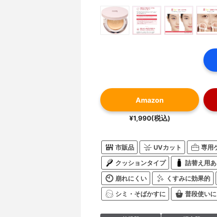
Amazon
¥1,990(税込)
市販品
UVカット
専用
クッションタイプ
詰替え用あ
崩れにくい
くすみに効果的
シミ・そばかすに
普段使いに