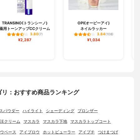
TRANSINO(トランシーノ)
OPI(オーピーアイ)
C
薬用トーンアップCCクリーム
ネイルラッカー
3.80
3.84
(7)
(108)
¥2,287
¥1,034
ゴリ：おすすめ商品ランキング
スパウダー
ハイライト
シェーディング
ブロンザー
EEクリーム
マスカラ
マスカラ下地
マスカラトップコート
ウベース
アイブロウ
ホットビューラー
アイプチ
つけまつげ