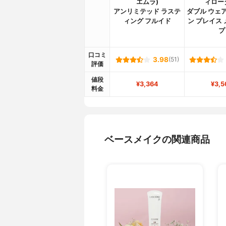
エムラ)
ィロー
アンリミテッド ラステ
ダブル ウェア
ィング フルイド
ン プレイス
プ
口コミ
3.98
(51)
評価
値段
¥3,364
¥3,5
料金
ベースメイクの関連商品