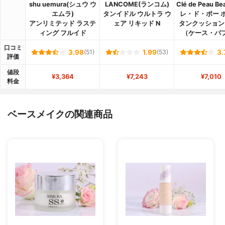
shu uemura(シュウ ウ
LANCOME(ランコム)
Clé de Peau B
エムラ)
タンイドル ウルトラ ウ
レ・ド・ポー 
アンリミテッド ラステ
ェア リキッド N
タンクッション
ィング フルイド
（ケース・パ
口コミ
3.98
(51)
1.99
(53)
3.
評価
値段
¥3,364
¥7,243
¥7,010
料金
ベースメイクの関連商品