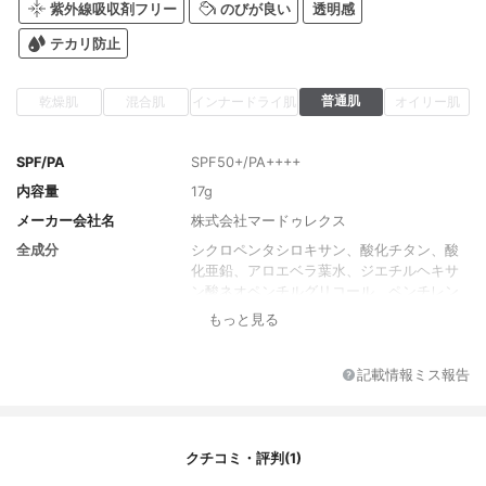
紫外線吸収剤フリー
のびが良い
透明感
テカリ防止
普通肌
乾燥肌
混合肌
インナードライ肌
オイリー肌
SPF/PA
SPF50+/PA++++
内容量
17g
メーカー会社名
株式会社マードゥレクス
全成分
シクロペンタシロキサン、酸化チタン、酸
化亜鉛、アロエベラ葉水、ジエチルヘキサ
ン酸ネオペンチルグリコール、ペンチレン
グリコール、プロパンジオール、（ビニル
もっと見る
ジメチコン／メチコンシルセスキオキサ
ン）クロスポリマー、ＰＥＧ／ＰＰＧ－１
９／１９ジメチコン、ジメチコン、水酸化
記載情報ミス報告
Ａｌ、ラウリルＰＥＧ－９ポリジメチルシ
ロキシエチルジメチコン、イソステアリン
酸、パラオ白泥、スイゼンジノリ多糖体、
アセチルヒアルロン酸Ｎａ、 加水分解コラ
クチコミ・評判(1)
ーゲン、水溶性コラーゲン、ポリクオタニ