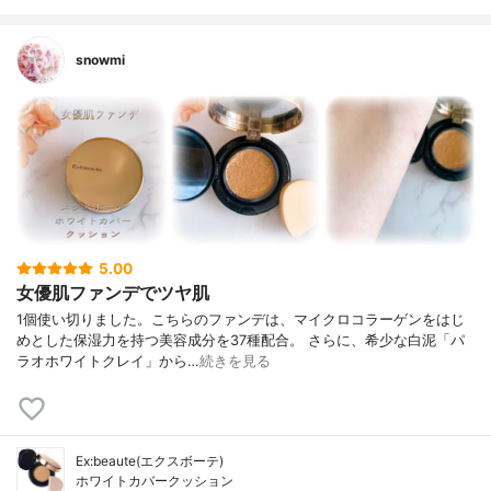
ウム－５１、ハイビスカス花エキス、カミ
ツレ花エキス、フユボダイジュ花エキス、
セイヨウニワトコ花エキス、パリエタリア
snowmi
エキス、ゼニアオイ花エキス、セイヨウオ
トギリソウ花／葉／茎エキス、アルニカ花
エキス、セイヨウキズタ葉／茎エキス、キ
ュウリ果実エキス、ローマカミツレ花エキ
ス、ヤグルマギク花エキス、トウキンセン
カ花エキス、オレアノール酸、乳酸桿菌／
ブドウ果汁発酵液、エナンチアクロランタ
樹皮エキス、グリセリン、塩化Ｎａ、（ベ
ヘン酸／エイコサン二酸）グリセリル、ハ
イドロゲンジメチコン、ナイロン－１２、
5.00
リンゴ酸ジイソステアリル、水、ＢＧ、ベ
女優肌ファンデでツヤ肌
ルガモット果実油、ラベンダー油、（メタ
1個使い切りました。こちらのファンデは、マイクロコラーゲンをはじ
クリル酸グリセリルアミドエチル／メタク
めとした保湿力を持つ美容成分を37種配合。 さらに、希少な白泥「パ
リル酸ステアリル）コポリマー、トリメチ
ラオホワイトクレイ」から…
続きを見る
ルシロキシケイ酸、イソステアリン酸ポリ
グリセリル－２、酸化スズ、シリカ、マイ
カ、（ＨＤＩ／トリメチロールヘキシルラ
クトン）クロスポリマー、タルク、酸化
鉄、メチコン
Ex:beaute(エクスボーテ)
カラー展開数
全3色
ホワイトカバークッション