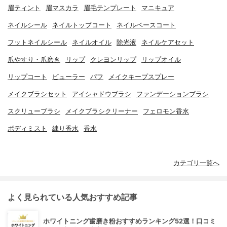
眉ティント
眉マスカラ
眉毛テンプレート
マニキュア
ネイルシール
ネイルトップコート
ネイルベースコート
フットネイルシール
ネイルオイル
除光液
ネイルケアセット
爪やすり・爪磨き
リップ
クレヨンリップ
リップオイル
リップコート
ビューラー
パフ
メイクキープスプレー
メイクブラシセット
アイシャドウブラシ
ファンデーションブラシ
スクリューブラシ
メイクブラシクリーナー
フェロモン香水
ボディミスト
練り香水
香水
カテゴリ一覧へ
よく見られている人気おすすめ記事
ホワイトニング歯磨き粉おすすめランキング52選！口コミ