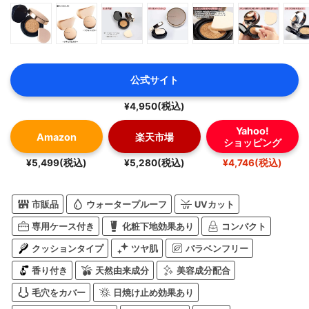
公式サイト
¥4,950(税込)
Yahoo!
Amazon
楽天市場
ショッピング
¥5,499(税込)
¥5,280(税込)
¥4,746(税込)
市販品
ウォータープルーフ
UVカット
専用ケース付き
化粧下地効果あり
コンパクト
クッションタイプ
ツヤ肌
パラベンフリー
香り付き
天然由来成分
美容成分配合
毛穴をカバー
日焼け止め効果あり