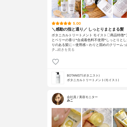
5.00
＼感動の指と通り／ しっとりまとまる髪
ボタニカルトリートメント モイスト〇商品特徴*
とベリーの香り*合成着色料不使用*しっとりとし
りのある髪に～使用感～わりと固めのクリームっ
ク…
続きを見る
BOTANIST(ボタニスト)
ボタニカルトリートメント(モイスト)
会社員 / 美容モニター
みこ