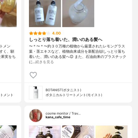
4.00
しっとり落ち着いた、潤いのある髪へ
トメン
〜＊〜＊〜約３０万種の植物から厳選されたレモングラス
すく、馴
葉・茎エキスなど、植物由来成分を新配合🙌しっとり落ち
な果実をち
着いた、潤いのある髪へ😊 また、石油由来のプラスチック
に…
続きを見る
BOTANIST(ボタニスト)
ートメント
ボタニカルトリートメント(モイスト)
cosme monitor / Trav…
kana_cafe_time