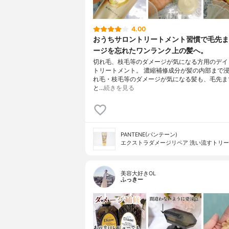
4.00
おうちサロントリートメント習慣で毛先ま
ージを忘れたワンランク上の髪へ。
切れ毛、枝毛等のダメージが気になる方用のデイ
トリートメント。 濃縮補修成分が髪の内部まで
れ毛・枝毛等のダメージが気になる髪も、毛先ま
と…
続きを見る
PANTENE(パンテーン)
エクストラダメージリペア 洗い流すトリ
美容大好きOL
ふっきー