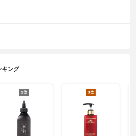
ンキング
2位
3位