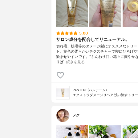
5.00
サロン成分を配合してリニューアル。
切れ毛、枝毛等のダメージ髪にオススメなトリー
ト。黄色の柔らかいテクスチャーで髪にひろげや
染ませやすいです。"ふんわり甘い花々に爽やか
りば…
続きを見る
PANTENE(パンテーン)
エクストラダメージリペア 洗い流すトリ
メグ