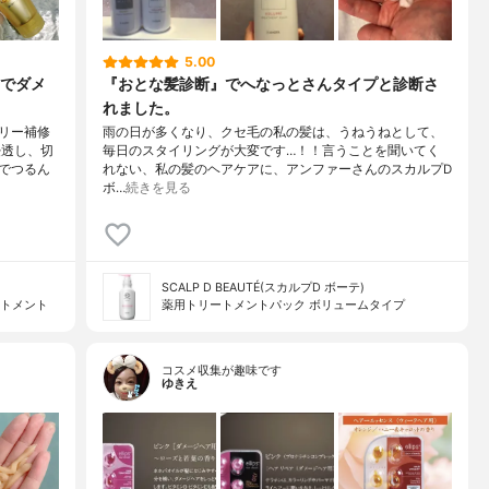
5.00
でダメ
『おとな髪診断』でへなっとさんタイプと診断さ
れました。
リー補修
雨の日が多くなり、クセ毛の私の髪は、うねうねとして、
浸透し、切
毎日のスタイリングが大変です…！！言うことを聞いてく
でつるん
れない、私の髪のヘアケアに、アンファーさんのスカルプD
ボ…
続きを見る
SCALP D BEAUTÉ(スカルプD ボーテ)
ートメント
薬用トリートメントパック ボリュームタイプ
コスメ収集が趣味です
ゆきえ