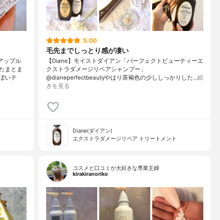
5.00
毛先までしっとり感が凄い
アップル
【Diane】モイストダイアン「パーフェクトビューティーエ
たまとま
クストラダメージリペアシャンプー」
ぽいテ
@dianeperfectbeautyやはり茶褐色の少ししっかりした…
続
きを見る
Diane(ダイアン)
エクストラダメージリペア トリートメント
コスメと口コミが大好きな専業主婦
kirakiranoriko