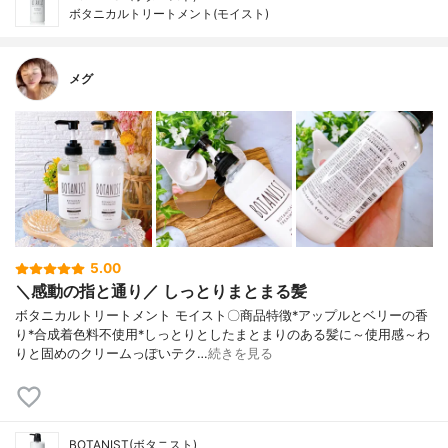
ボタニカルトリートメント(モイスト)
メグ
5.00
＼感動の指と通り／ しっとりまとまる髪
ボタニカルトリートメント モイスト〇商品特徴*アップルとベリーの香
り*合成着色料不使用*しっとりとしたまとまりのある髪に～使用感～わ
りと固めのクリームっぽいテク…
続きを見る
BOTANIST(ボタニスト)