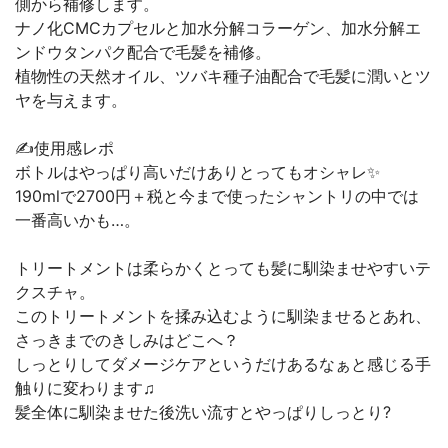
側から補修します。
ナノ化CMCカプセルと加水分解コラーゲン、加水分解エ
ンドウタンパク配合で毛髪を補修。
植物性の天然オイル、ツバキ種子油配合で毛髪に潤いとツ
ヤを与えます。
✍️使用感レポ
ボトルはやっぱり高いだけありとってもオシャレ✨
190mlで2700円＋税と今まで使ったシャントリの中では
一番高いかも…。
トリートメントは柔らかくとっても髪に馴染ませやすいテ
クスチャ。
このトリートメントを揉み込むように馴染ませるとあれ、
さっきまでのきしみはどこへ？
しっとりしてダメージケアというだけあるなぁと感じる手
触りに変わります♫
髪全体に馴染ませた後洗い流すとやっぱりしっとり?