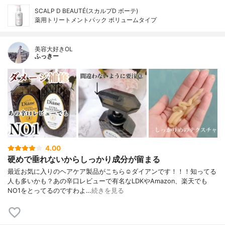
SCALP D BEAUTÉ(スカルプD ボーテ)
薬用トリートメントパック ボリュームタイプ
美容大好きOL
ふっきー
4.00
硬めで垂れないからしっかり成分が留まる
最近お気に入りのヘアケア製品がこちら☺️ダイアンです！！！知ってる
人も多いかも？あの辛口レビューで有名なLDKやAmazon、楽天でも
NO1をとってるのですわよ…
続きを見る