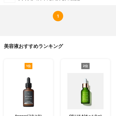
1
美容液おすすめランキング
1位
2位
fracora(フラコラ)
CELLULA(チェルラー)