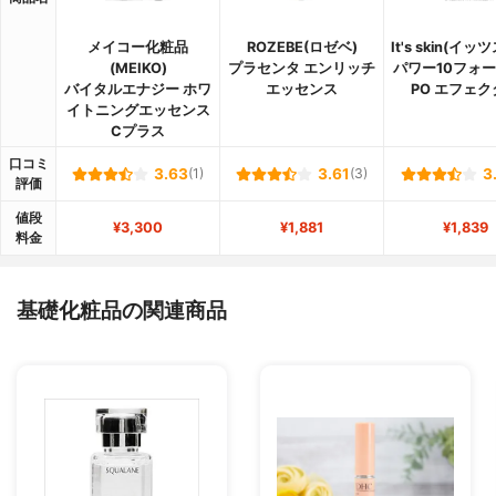
メイコー化粧品
ROZEBE(ロゼベ)
It's skin(イ
(MEIKO)
プラセンタ エンリッチ
パワー10フォ
バイタルエナジー ホワ
エッセンス
PO エフェク
イトニングエッセンス
Cプラス
口コミ
3.63
(1)
3.61
(3)
3
評価
値段
¥3,300
¥1,881
¥1,839
料金
基礎化粧品の関連商品