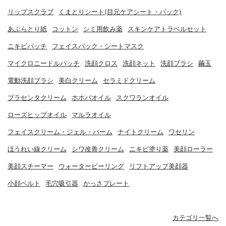
リップスクラブ
くまとりシート(目元ケアシート・パック)
あぶらとり紙
コットン
シミ用飲み薬
スキンケアトラベルセット
ニキビパッチ
フェイスパック・シートマスク
マイクロニードルパッチ
洗顔クロス
洗顔ネット
洗顔ブラシ
繭玉
電動洗顔ブラシ
美白クリーム
セラミドクリーム
プラセンタクリーム
ホホバオイル
スクワランオイル
ローズヒップオイル
マルラオイル
フェイスクリーム・ジェル・バーム
ナイトクリーム
ワセリン
ほうれい線クリーム
シワ改善クリーム
ニキビ塗り薬
美顔ローラー
美顔スチーマー
ウォーターピーリング
リフトアップ美顔器
小顔ベルト
毛穴吸引器
かっさプレート
カテゴリ一覧へ