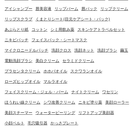
アイシャンプー
唇美容液
リップバーム
唇パック
リップクリーム
リップスクラブ
くまとりシート(目元ケアシート・パック)
あぶらとり紙
コットン
シミ用飲み薬
スキンケアトラベルセット
ニキビパッチ
フェイスパック・シートマスク
マイクロニードルパッチ
洗顔クロス
洗顔ネット
洗顔ブラシ
繭玉
電動洗顔ブラシ
美白クリーム
セラミドクリーム
プラセンタクリーム
ホホバオイル
スクワランオイル
ローズヒップオイル
マルラオイル
フェイスクリーム・ジェル・バーム
ナイトクリーム
ワセリン
ほうれい線クリーム
シワ改善クリーム
ニキビ塗り薬
美顔ローラー
美顔スチーマー
ウォーターピーリング
リフトアップ美顔器
小顔ベルト
毛穴吸引器
かっさプレート