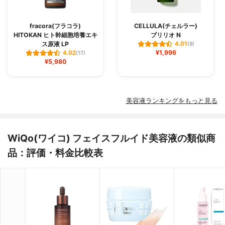
fracora(フラコラ)
CELLULA(チェルラー)
HITOKAN ヒト幹細胞培養エキ
ブリリオ N
ス原液 LP
4.01
(9)
¥1,996
4.02
(17)
¥5,980
美容液ランキングをもっと見る
WiQo(ワイコ) フェイスフルイド美容液の類似商
品：評価・料金比較表