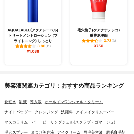
AQUALABEL(アクアレーベル)
毛穴撫子(ケアナナデシコ)
トリートメントローション (ブ
重曹泡洗顔
ライトニング) しっとり
3.78
(3)
¥750
3.80
(11)
¥1,088
美容液関連カテゴリ：おすすめ商品ランキング
化粧水
乳液
導入液
オールインワンジェル・クリーム
ナイトパウダー
クレンジング
洗顔料
アイメイクリムーバー
マスカラリムーバー
ピーリングジェル(スクラブ・ゴマージュ)
毛穴スプレー
まつげ美容液
アイクリーム
眉毛美容液
眉毛育毛剤