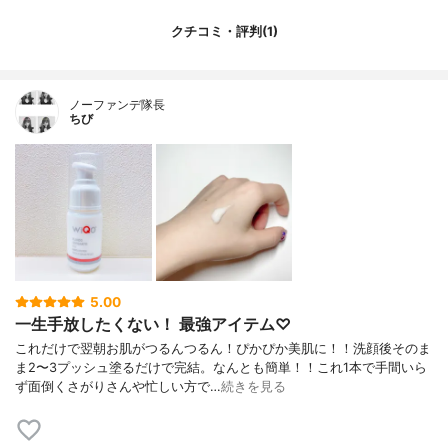
クチコミ・評判(1)
ノーファンデ隊長
ちび
5.00
一生手放したくない！ 最強アイテム♡
これだけで翌朝お肌がつるんつるん！ぴかぴか美肌に！！洗顔後そのま
ま2〜3プッシュ塗るだけで完結。なんとも簡単！！これ1本で手間いら
ず面倒くさがりさんや忙しい方で…
続きを見る