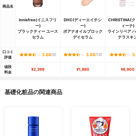
商品名
innisfree(イニスフリ
DHC(ディーエイチシ
CHRISTINA
ー)
ー)
ィーナ)
ブラックティー ユース
ポアナオイルブロック
ラインリペア 
セラム
デイセラム
テラスキ
口コミ
3.66
(3)
3.68
(13)
3
評価
値段
¥2,399
¥1,980
¥6,900
料金
基礎化粧品の関連商品