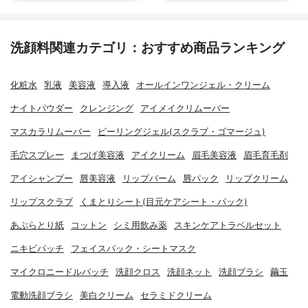
洗顔料関連カテゴリ：おすすめ商品ランキング
化粧水
乳液
美容液
導入液
オールインワンジェル・クリーム
ナイトパウダー
クレンジング
アイメイクリムーバー
マスカラリムーバー
ピーリングジェル(スクラブ・ゴマージュ)
毛穴スプレー
まつげ美容液
アイクリーム
眉毛美容液
眉毛育毛剤
アイシャンプー
唇美容液
リップバーム
唇パック
リップクリーム
リップスクラブ
くまとりシート(目元ケアシート・パック)
あぶらとり紙
コットン
シミ用飲み薬
スキンケアトラベルセット
ニキビパッチ
フェイスパック・シートマスク
マイクロニードルパッチ
洗顔クロス
洗顔ネット
洗顔ブラシ
繭玉
電動洗顔ブラシ
美白クリーム
セラミドクリーム