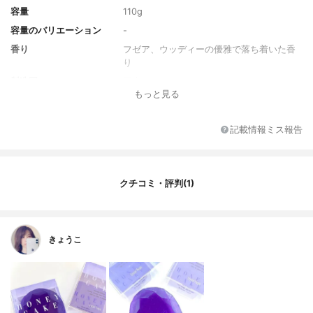
容量
110g
容量のバリエーション
-
香り
フゼア、ウッディーの優雅で落ち着いた香
り
製造国
日本
もっと見る
全成分
水、オレイン酸Ｎａ、スクロース、ラウリ
ン酸Ｎａ、パルミチン酸Ｎａ、ステアリン
酸Ｎａ、グリセリン、ミリスチン酸Ｎａ、
記載情報ミス報告
ステアレス－４、水添ハチミツ、ヒマシ脂
肪酸Ｎａ、香料、ＰＣＡ－Ｎａ、ＰＥＧ－
３０、塩化Ｎａ、エタノール、ラネス－１
６、ＥＤＴＡ－３Ｎａ、エチドロン酸４Ｎ
クチコミ・評判(1)
ａ、赤２２７、緑２０１
きょうこ