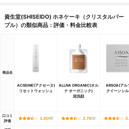
資生堂(SHISEIDO) ホネケーキ（クリスタルパー
プル）の類似商品：評価・料金比較表
商品名
ACSEINE(アクセーヌ)
ALLNA ORGANIC(オル
ARSOA(アル
リセットウォッシュ
ナ オーガニック)
クイーンシル
泥洗顔
口コミ
3.80
(9)
3.76
(2)
3
評価