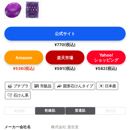
公式サイト
¥770(税込)
Yahoo!
Amazon
楽天市場
ショッピング
¥536(税込)
¥591(税込)
¥582(税込)
プチプラ
市販品
固形石けんタイプ
日本産
石けん系
乾燥肌
普通肌
敏感肌
脂性肌
メーカー会社名
株式会社 資生堂