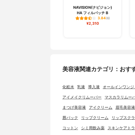
NAVISION(ナビジョン)
HA フィルパッチ B
3.84
(6)
¥2,310
美容液関連カテゴリ：おす
化粧水
乳液
導入液
オールインワンジ
アイメイクリムーバー
マスカラリムー
まつげ美容液
アイクリーム
眉毛美容液
唇パック
リップクリーム
リップスクラ
コットン
シミ用飲み薬
スキンケアトラ