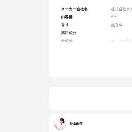
メーカー会社名
株式会社き
内容量
5ml
香り
無香料
薬用成分
-
全成分
水、スベリ
ン、ビオチ
ノシン、ア
ペプチド-
イルペンタ
ン酸、ロイ
ン、トレオ
ン、システイ
g)、キサ
ンジオール
谷山由華