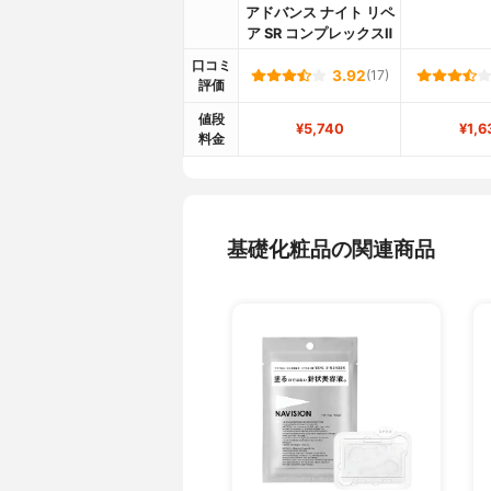
アドバンス ナイト リペ
ア SR コンプレックスⅡ
口コミ
3.92
(17)
評価
値段
¥5,740
¥1,6
料金
基礎化粧品の関連商品