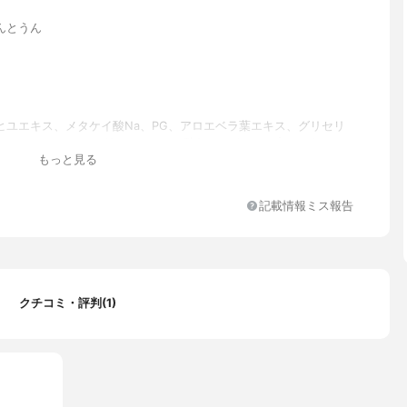
んとうん
ヒユエキス、メタケイ酸Na、PG、アロエベラ葉エキス、グリセリ
ン、アラントイン、グリチルリチン酸2K、ヘキサペプチド-2、アデ
もっと見る
セチルヘキサペプチド-18、パルミトイルトリペプチド-1、オリゴ
29、パルミトイルテトラペプチド-7、トリペプチド-1銅、パルミト
ペプチド-4、BG、グリシン、セリン、グルタミン酸、アスパラギ
記載情報ミス報告
シン、アラニン、リシン、アルギニン、チロシン、フェニルアラニ
ニン、プロリン、バリン、イソロイシン、ヒスチジン、メチオニ
ン、クエン酸、タピオカデンプン、PVP、シリカ、ケイ酸(AI/M
ンタンガム、フェノキシエタノール、プロパンジオール、1,2-ヘキサ
、エチルヘキシルグリセリン
クチコミ・評判(1)