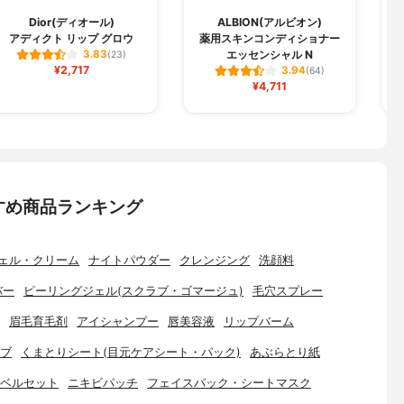
T
Dior(ディオール)
ALBION(アルビオン)
アディクト リップ グロウ
薬用スキンコンディショナー
エッセンシャル N
3.83
(23)
¥2,717
3.94
(64)
¥4,711
すめ商品ランキング
ェル・クリーム
ナイトパウダー
クレンジング
洗顔料
バー
ピーリングジェル(スクラブ・ゴマージュ)
毛穴スプレー
眉毛育毛剤
アイシャンプー
唇美容液
リップバーム
ブ
くまとりシート(目元ケアシート・パック)
あぶらとり紙
ベルセット
ニキビパッチ
フェイスパック・シートマスク