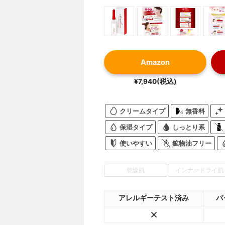
Amazon
¥7,940(税込)
クリームタイプ
無香料
保湿タイプ
しっとり系
使いやすい
鉱物油フリー
乾燥肌
インナードライ肌
アレルギーテスト済み
パ