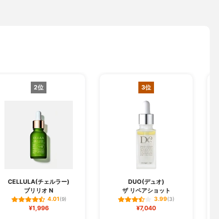
2位
3位
CELLULA(チェルラー)
DUO(デュオ)
ブリリオ N
ザ リペアショット
フ
4.01
3.99
(9)
(3)
¥1,996
¥7,040