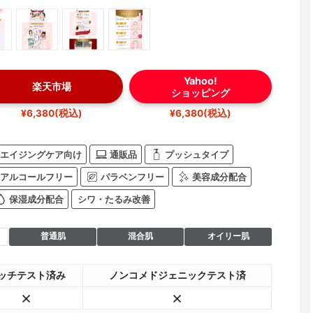
Yahoo!
楽天市場
ショッピング
¥6,380(税込)
¥6,380(税込)
エイジングケア向け
通販品
プッシュタイプ
アルコールフリー
パラベンフリー
美容成分配合
保湿成分配合
シワ・たるみ改善
普通肌
混合肌
オイリー肌
ッチテスト済み
ノンコメドジェニックテスト済