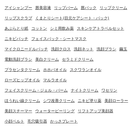
アイシャンプー
唇美容液
リップバーム
唇パック
リップクリーム
リップスクラブ
くまとりシート(目元ケアシート・パック)
あぶらとり紙
コットン
シミ用飲み薬
スキンケアトラベルセット
ニキビパッチ
フェイスパック・シートマスク
マイクロニードルパッチ
洗顔クロス
洗顔ネット
洗顔ブラシ
繭玉
電動洗顔ブラシ
美白クリーム
セラミドクリーム
プラセンタクリーム
ホホバオイル
スクワランオイル
ローズヒップオイル
マルラオイル
フェイスクリーム・ジェル・バーム
ナイトクリーム
ワセリン
ほうれい線クリーム
シワ改善クリーム
ニキビ塗り薬
美顔ローラー
美顔スチーマー
ウォーターピーリング
リフトアップ美顔器
小顔ベルト
毛穴吸引器
かっさプレート