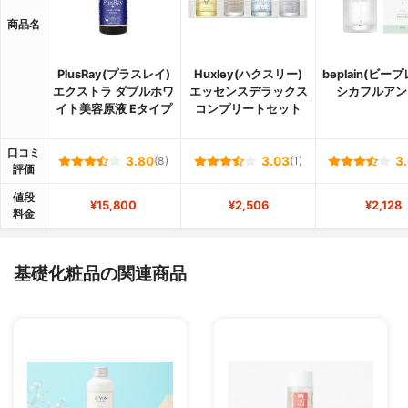
商品名
PlusRay(プラスレイ)
Huxley(ハクスリー)
beplain(ビー
エクストラ ダブルホワ
エッセンスデラックス
シカフルアン
イト美容原液 Eタイプ
コンプリートセット
口コミ
3.80
(8)
3.03
(1)
3
評価
値段
¥15,800
¥2,506
¥2,128
料金
基礎化粧品の関連商品