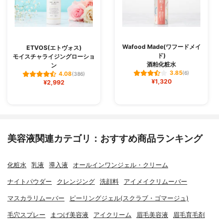
Wafood Made(ワフードメイ
ETVOS(エトヴォス)
ド)
モイスチャライジングローショ
酒粕化粧水
ン
3.85
(6)
4.08
(386)
¥1,320
¥2,992
美容液関連カテゴリ：おすすめ商品ランキング
化粧水
乳液
導入液
オールインワンジェル・クリーム
ナイトパウダー
クレンジング
洗顔料
アイメイクリムーバー
マスカラリムーバー
ピーリングジェル(スクラブ・ゴマージュ)
毛穴スプレー
まつげ美容液
アイクリーム
眉毛美容液
眉毛育毛剤