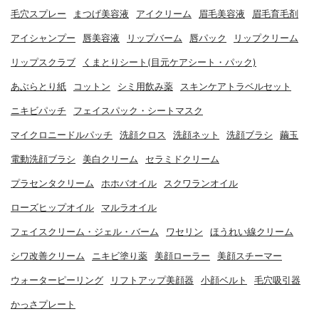
毛穴スプレー
まつげ美容液
アイクリーム
眉毛美容液
眉毛育毛剤
アイシャンプー
唇美容液
リップバーム
唇パック
リップクリーム
リップスクラブ
くまとりシート(目元ケアシート・パック)
あぶらとり紙
コットン
シミ用飲み薬
スキンケアトラベルセット
ニキビパッチ
フェイスパック・シートマスク
マイクロニードルパッチ
洗顔クロス
洗顔ネット
洗顔ブラシ
繭玉
電動洗顔ブラシ
美白クリーム
セラミドクリーム
プラセンタクリーム
ホホバオイル
スクワランオイル
ローズヒップオイル
マルラオイル
フェイスクリーム・ジェル・バーム
ワセリン
ほうれい線クリーム
シワ改善クリーム
ニキビ塗り薬
美顔ローラー
美顔スチーマー
ウォーターピーリング
リフトアップ美顔器
小顔ベルト
毛穴吸引器
かっさプレート