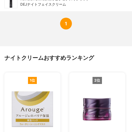
セラミドＡＰ、フィトスフィンゴシン、コ
DEJナイトフェイスクリーム
レステロール、カプリリルグリコール、カ
ルボマー、エチルヘキシルグリセリン、イ
ソステアリン酸ソルビタン、ポリソルベー
1
ト６０、ユビキノン、ソルビン酸Ｋ、アセ
チルテトラペプチド－２、パルミトイルト
リペプチド－３８、没食子酸プロピル、セ
ラミドＥＯＰ
香り
無香料
ナイトクリームおすすめランキング
1位
2位