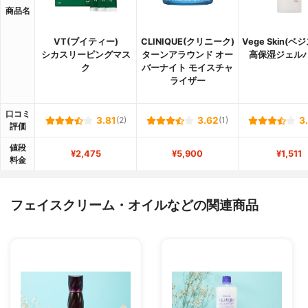
商品名
VT(ブイティー)
CLINIQUE(クリニーク)
Vege Skin(ベ
シカスリーピングマス
ターンアラウンド オー
高保湿ジェル
ク
バーナイト モイスチャ
ライザー
口コミ
3.81
(2)
3.62
(1)
3
評価
値段
¥2,475
¥5,900
¥1,511
料金
フェイスクリーム・オイルなどの関連商品