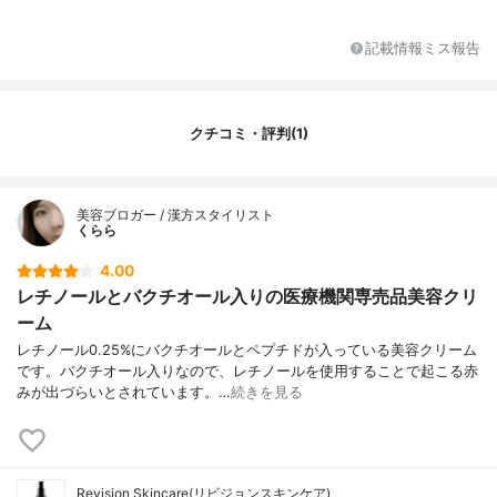
ルミチン酸セチル、ヒマワリ種子油不けん
化物、乳酸ラウリル、ステアリルアルコー
ル、セテアリルアルコール、べへネスー30
記載情報ミス報告
リン酸、α－グルカンオリゴサッカリド、ジ
メチコン、バクチオール、メタクリル酸ア
リルクロスポリマー、リン酸ジセチル、リ
ン酸セチル、ＢＧ、フェノキシエタノー
クチコミ・評判(1)
ル、セタノール、ＡＭＰ、トコフェロー
ル、ココヤシ果実エキス、アクリル酸ヒド
ロキシエチル／アクリロイルジメチルタウ
美容ブロガー / 漢方スタイリスト
リンＮａ）コポリマー、スクワラン、ウル
くらら
ソル酸、ラウロイルラクチレートＮａ、ポ
リソルベート２０、レチノール、水添レシ
4.00
チン、エトキシジグリコール、タイツリオ
レチノールとバクチオール入りの医療機関専売品美容クリ
ウギ根エキス、ＤＰＧ、クロルフェネシ
ーム
ン、キサンタンガム、安息香酸、オオムギ
エキス、ヒアルロン酸Ｎａ、ビャクダンエ
レチノール0.25%にバクチオールとペプチドが入っている美容クリーム
キス、キハダ樹皮エキス、ＥＤＴＡ－２Ｎ
です。バクチオール入りなので、レチノールを使用することで起こる赤
ａ、クコ果実エキス、レシチン、メチルグ
みが出づらいとされています。…
続きを見る
ルコシドリン酸、ローズマリー葉エキス、
ＢＨＴ、アッケシソウエキス、セラミドＮ
Ｐ、ソルビン酸、（リシン／プロリン）
銅、酢酸トコフェロール、安息香酸Ｎａ、
ヒドロキシプロピルシクロデキストリン、
Revision Skincare(リビジョンスキンケア)