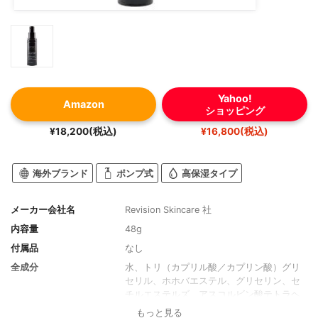
Yahoo!
Amazon
ショッピング
¥18,200(税込)
¥16,800(税込)
海外ブランド
ポンプ式
高保湿タイプ
メーカー会社名
Revision Skincare 社
内容量
48g
付属品
なし
全成分
水、トリ（カプリル酸／カプリン酸）グリ
セリル、ホホバエステル、グリセリン、セ
チルエステルズ、アスコルビン酸テトラヘ
キシルデシル、ペンチレングリコール、パ
もっと見る