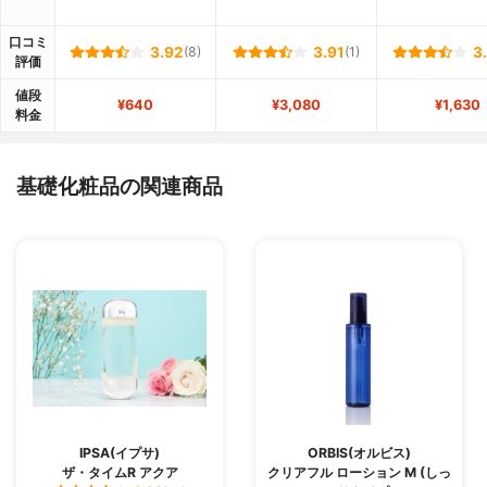
口コミ
3.92
(8)
3.91
(1)
3
評価
値段
¥640
¥3,080
¥1,630
料金
基礎化粧品の関連商品
IPSA(イプサ)
ORBIS(オルビス)
ザ・タイムR アクア
クリアフル ローション M (しっ