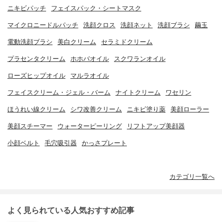
ニキビパッチ
フェイスパック・シートマスク
マイクロニードルパッチ
洗顔クロス
洗顔ネット
洗顔ブラシ
繭玉
電動洗顔ブラシ
美白クリーム
セラミドクリーム
プラセンタクリーム
ホホバオイル
スクワランオイル
ローズヒップオイル
マルラオイル
フェイスクリーム・ジェル・バーム
ナイトクリーム
ワセリン
ほうれい線クリーム
シワ改善クリーム
ニキビ塗り薬
美顔ローラー
美顔スチーマー
ウォーターピーリング
リフトアップ美顔器
小顔ベルト
毛穴吸引器
かっさプレート
カテゴリ一覧へ
よく見られている人気おすすめ記事