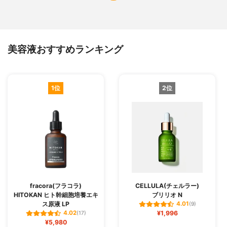
美容液おすすめランキング
1位
2位
fracora(フラコラ)
CELLULA(チェルラー)
HITOKAN ヒト幹細胞培養エキ
ブリリオ N
ス原液 LP
4.01
(9)
¥1,996
4.02
(17)
¥5,980