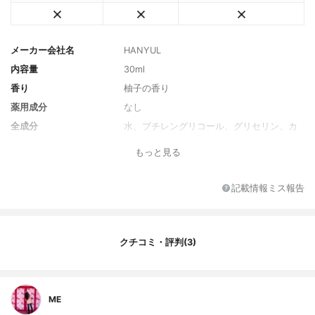
メーカー会社名
HANYUL
内容量
30ml
香り
柚子の香り
薬用成分
なし
全成分
水、ブチレングリコール、グリセリン、カ
プリリック、カプリトリグリセリド、ナイ
もっと見る
アシナミド、 1,2-ヘキサネジオール、クニ
ジウムオフィシナール根水、アンジェリカ
アクチロバ根水、ベヘニルアルコール、パ
記載情報ミス報告
ンテノール、シトラスユズピールオイルト
ロメタミン、カルボマー、アクリレート、
C10-30アルキルアクリレートクロスポリマ
ー、ダウカスカロタサティバ（キャロッ
クチコミ・評判(3)
ト）根抽出物、タウリン、エチルヘキシル
グリセリン、アデノシン、シトラスジュノ
スフルーツ抽出物、ジソジウムエダ、リナ
ロール、 3-O 、ベータカロチン、トコフェ
ME
ロール、アスコルビン酸、シトラスユノス
ピールエキス