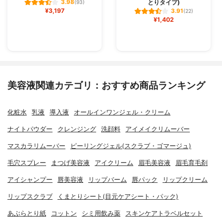
とりタイプ)
3.98
(93)
¥3,197
3.91
(22)
¥1,402
美容液関連カテゴリ：おすすめ商品ランキング
化粧水
乳液
導入液
オールインワンジェル・クリーム
ナイトパウダー
クレンジング
洗顔料
アイメイクリムーバー
マスカラリムーバー
ピーリングジェル(スクラブ・ゴマージュ)
毛穴スプレー
まつげ美容液
アイクリーム
眉毛美容液
眉毛育毛剤
アイシャンプー
唇美容液
リップバーム
唇パック
リップクリーム
リップスクラブ
くまとりシート(目元ケアシート・パック)
あぶらとり紙
コットン
シミ用飲み薬
スキンケアトラベルセット