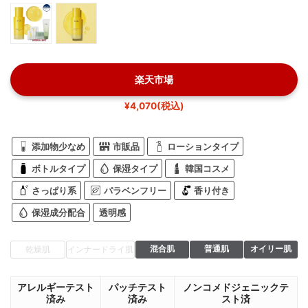
楽天市場
¥4,070(税込)
添加物少なめ
市販品
ローションタイプ
ボトルタイプ
保湿タイプ
韓国コスメ
さっぱり系
パラベンフリー
香り付き
保湿成分配合
透明感
混合肌
普通肌
オイリー肌
乾燥肌
インナードライ肌
アレルギーテスト
パッチテスト
ノンコメドジェニックテ
済み
済み
スト済